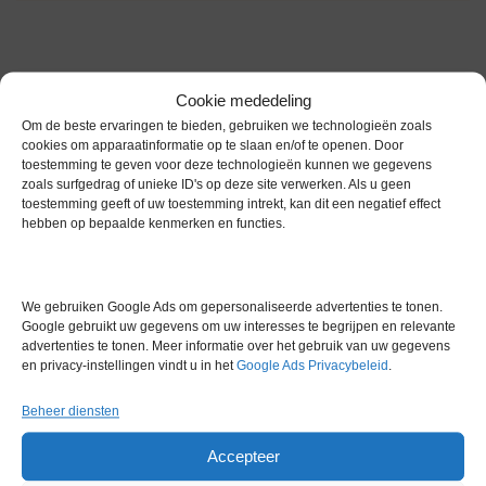
Cookie mededeling
Om de beste ervaringen te bieden, gebruiken we technologieën zoals
Gerelateerde producten
cookies om apparaatinformatie op te slaan en/of te openen. Door
toestemming te geven voor deze technologieën kunnen we gegevens
zoals surfgedrag of unieke ID's op deze site verwerken. Als u geen
toestemming geeft of uw toestemming intrekt, kan dit een negatief effect
hebben op bepaalde kenmerken en functies.
Gereserveerd
We gebruiken Google Ads om gepersonaliseerde advertenties te tonen.
Google gebruikt uw gegevens om uw interesses te begrijpen en relevante
advertenties te tonen. Meer informatie over het gebruik van uw gegevens
en privacy-instellingen vindt u in het
Google Ads Privacybeleid
.
Beheer diensten
Accepteer