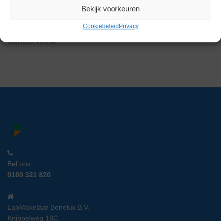
IKA MS2 Vortex Mixer
Bekijk voorkeuren
Artikelnummer:
BL 21917
Cookiebeleid
Privacy
Gereserveerd
Bel ons
0180 321 820
LabMakelaar Benelux B.V.
Knibbelweg 18C