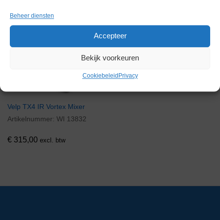
Beheer diensten
Via bemiddeling
Accepteer
Bekijk voorkeuren
Cookiebeleid
Privacy
Velp TX4 IR Vortex Mixer
Artikelnummer:
WI 13832
€
315,00
excl. btw