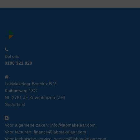
Bel ons
0180 321 820
LabMakelaar Benelux B.V.
Knibbelweg 18C
NL-2761 JE Zevenhuizen (ZH)
Nederland
Voor algemene zaken:
info@labmakelaar.com
Voor facturen:
finance@labmakelaar.com
Voor technische service:
service@labmakelaar.com