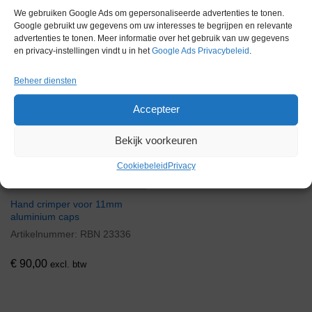
We gebruiken Google Ads om gepersonaliseerde advertenties te tonen.
Google gebruikt uw gegevens om uw interesses te begrijpen en relevante
Gerelateerde producten
advertenties te tonen. Meer informatie over het gebruik van uw gegevens
en privacy-instellingen vindt u in het
Google Ads Privacybeleid
.
Beheer diensten
Via bemiddeling
Accepteer
Bekijk voorkeuren
Cookiebeleid
Privacy
Hand crimper voor 11mm
aluminium caps
Artikelnummer:
RBN 23336
€
90,00
excl. btw