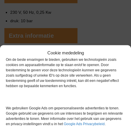
230 V, 50 Hz, 0,25 Kw
druk: 10 bar
Extra informatie
Cookie mededeling
Gewicht
0,0 kg
Om de beste ervaringen te bieden, gebruiken we technologieën zoals
cookies om apparaatinformatie op te slaan en/of te openen. Door
Garantie
1 maand
toestemming te geven voor deze technologieën kunnen we gegevens
zoals surfgedrag of unieke ID's op deze site verwerken. Als u geen
Conditie
Gebruikt in goede conditie
toestemming geeft of uw toestemming intrekt, kan dit een negatief effect
hebben op bepaalde kenmerken en functies.
We gebruiken Google Ads om gepersonaliseerde advertenties te tonen.
Google gebruikt uw gegevens om uw interesses te begrijpen en relevante
Gerelateerde producten
advertenties te tonen. Meer informatie over het gebruik van uw gegevens
en privacy-instellingen vindt u in het
Google Ads Privacybeleid
.