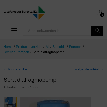
0
Zoeken
Home
/
Product overzicht
/
All
/
Saleable
/
Pompen
/
Overige Pompen
/
Sera diafragmapomp
← Vorige artikel
volgende artikel →
Sera diafragmapomp
Artikelnummer:
IC 6596