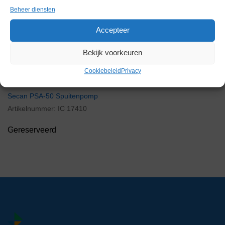
Beheer diensten
Gereserveerd
Accepteer
Bekijk voorkeuren
Cookiebeleid
Privacy
Secan PSA-50 Spuitenpomp
Artikelnummer:
IC 17410
Gereserveerd