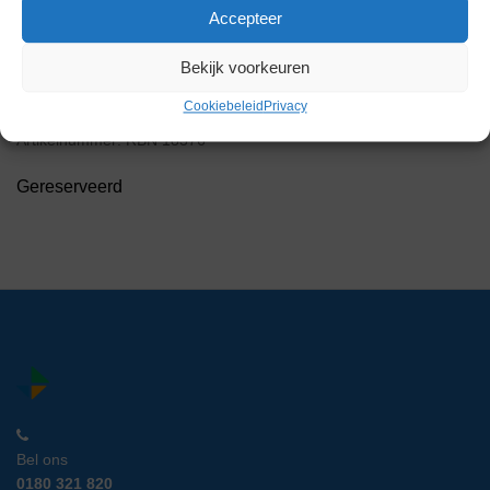
Accepteer
Bekijk voorkeuren
Messer Griesheim BM-60-2
Cookiebeleid
Privacy
UK Gasreduceer Station
Artikelnummer:
RBN 18376
Gereserveerd
Bel ons
0180 321 820