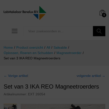
0
Zoeken
Home
/
Product overzicht
/
All
/
Saleable
/
Oplossen, Roeren en Schudden
/
Magneetroerder
/
Set van 3 IKA REO Magneetroerders
← Vorige artikel
volgende artikel →
Set van 3 IKA REO Magneetroerders
Artikelnummer:
EXT 26054