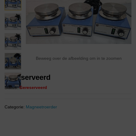
Beweeg over de afbeelding om in te zoomen
Gereserveerd
Status:
Gereserveerd
Categorie:
Magneetroerder