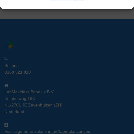
Bel ons
0180 321 820
LabMakelaar Benelux B.V.
Knibbelweg 18C
NL-2761 JE Zevenhuizen (ZH)
Nederland
Voor algemene zaken:
info@labmakelaar.com