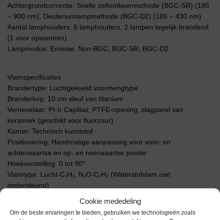
Achtergrondcorrectie: Snelle zelfomkeermethode (BGC-SR) (185
– 900 nm), Deuteriumlampmethode (BGC-D2) (185 – 430 nm)
Aantal lamphouders: 6 lamphouders, 2 lampen tegelijk brandend
(1 voor opwarmen)
Lampmodus: Emissie, Non-BGC, BGC-SR, BGC-D2
Vlamspecificaties
Brandertype: Luchtgekoeld voormengtype
Branderkop: 10 cm sleuf van titanium
Vernevelaar: Pt-Ir Capillair, PTFE-opening, slagparel van
keramiek (geschikt voor fluorzuur)
Kamer: Technisch kunststof
Positionering: Handmatige aanpassing voor voor- en
achterwaartse en op- en neerwaartse positie
Hoekverstelling: 0 tot 90°
Vlamtype: Lucht-C₂H₂, N₂O-C₂H₂ (Waterstofvlam niet
ondersteund)
Debietregeling: Automatische instelling van het debiet voor
Cookie mededeling
brandstofgas (stappen van 0,1 l/min)
Om de beste ervaringen te bieden, gebruiken we technologieën zoals