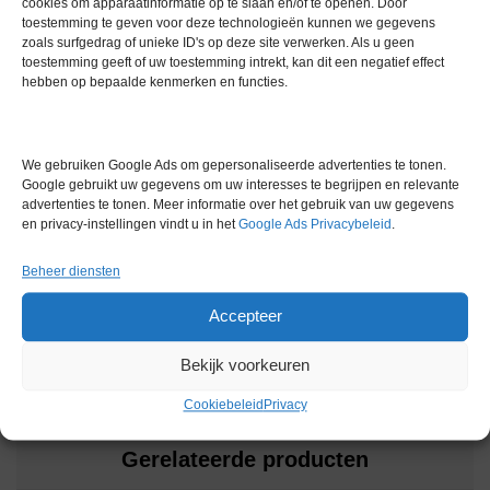
cookies om apparaatinformatie op te slaan en/of te openen. Door
toestemming te geven voor deze technologieën kunnen we gegevens
Afmetingen (BxDxH): 700 x 588 x 714 mm
zoals surfgedrag of unieke ID's op deze site verwerken. Als u geen
Gewicht: 73 kg
toestemming geeft of uw toestemming intrekt, kan dit een negatief effect
hebben op bepaalde kenmerken en functies.
Inbegrepen:
PC
Gebruikte lampen (Cu, Mn, Na-K, Ca, Ca-Ma, Fe, Pb, Ag, Ba, D₂,
We gebruiken Google Ads om gepersonaliseerde advertenties te tonen.
Li, Sn, Co, Cr, Mg, Ni, Zn, Se)
Google gebruikt uw gegevens om uw interesses te begrijpen en relevante
advertenties te tonen. Meer informatie over het gebruik van uw gegevens
Extra informatie
en privacy-instellingen vindt u in het
Google Ads Privacybeleid
.
Beheer diensten
Gewicht
0,0 kg
Accepteer
Bekijk voorkeuren
Cookiebeleid
Privacy
Gerelateerde producten