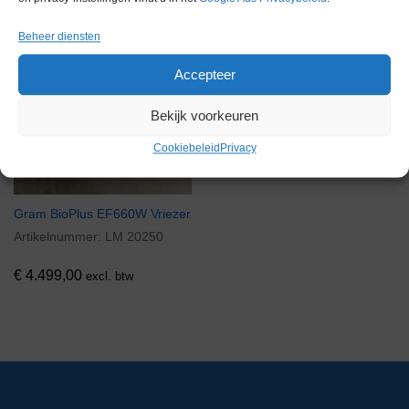
Gerelateerde producten
Beheer diensten
Accepteer
Voorraad
Bekijk voorkeuren
Cookiebeleid
Privacy
Gram BioPlus EF660W Vriezer
Artikelnummer:
LM 20250
€
4.499,00
excl. btw