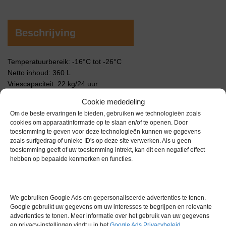
Beschrijving
Temperatuurbereik: -16°C tot -26°C
Netto inhoud: 360 L
Vriescapaciteit: 22 kg/24 uur
Afmetingen (BxDxH): 590 x 580 x 1850 mm
Cookie mededeling
Om de beste ervaringen te bieden, gebruiken we technologieën zoals
Extra informatie
cookies om apparaatinformatie op te slaan en/of te openen. Door
toestemming te geven voor deze technologieën kunnen we gegevens
zoals surfgedrag of unieke ID's op deze site verwerken. Als u geen
toestemming geeft of uw toestemming intrekt, kan dit een negatief effect
Gewicht
0,0 kg
hebben op bepaalde kenmerken en functies.
We gebruiken Google Ads om gepersonaliseerde advertenties te tonen.
Google gebruikt uw gegevens om uw interesses te begrijpen en relevante
advertenties te tonen. Meer informatie over het gebruik van uw gegevens
en privacy-instellingen vindt u in het
Google Ads Privacybeleid
.