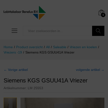
0
Zoeken
Home
/
Product overzicht
/
All
/
Saleable
/
Vriezen en koelen
/
Vriezers -19
/
Siemens KGS GSUU41A Vriezer
← Vorige artikel
volgende artikel →
Siemens KGS GSUU41A Vriezer
Artikelnummer:
LM 25553