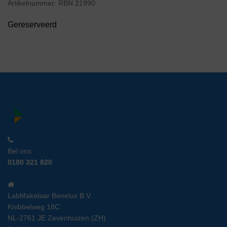
Artikelnummer:
RBN 21990
Gereserveerd
Bel ons
0180 321 820
LabMakelaar Benelux B.V.
Knibbelweg 18C
NL-2761 JE Zevenhuizen (ZH)