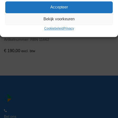
Accepteer
Bekijk voorkeuren
Piramoon FiberLite F16-48 x
Cookiebeleid
Privacy
1.5/2.0 Vaste Hoek Rotor
Artikelnummer:
RBN 11662
€
190,00
excl. btw
Bel ons