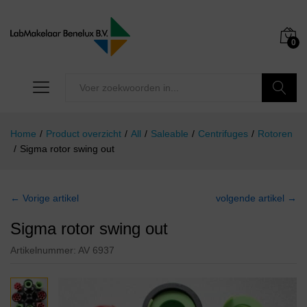
0
Zoeken
Home
/
Product overzicht
/
All
/
Saleable
/
Centrifuges
/
Rotoren
/
Sigma rotor swing out
← Vorige artikel
volgende artikel →
Sigma rotor swing out
Artikelnummer:
AV 6937