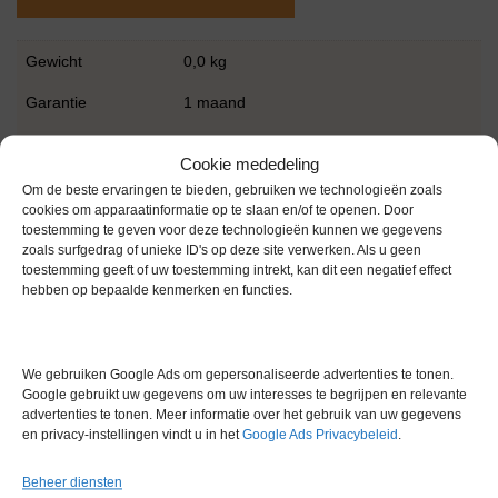
Gewicht
0,0 kg
Garantie
1 maand
Conditie
Gebruikt in goede conditie
Cookie mededeling
Om de beste ervaringen te bieden, gebruiken we technologieën zoals
cookies om apparaatinformatie op te slaan en/of te openen. Door
toestemming te geven voor deze technologieën kunnen we gegevens
zoals surfgedrag of unieke ID's op deze site verwerken. Als u geen
toestemming geeft of uw toestemming intrekt, kan dit een negatief effect
hebben op bepaalde kenmerken en functies.
Gerelateerde producten
We gebruiken Google Ads om gepersonaliseerde advertenties te tonen.
Google gebruikt uw gegevens om uw interesses te begrijpen en relevante
Via bemiddeling
advertenties te tonen. Meer informatie over het gebruik van uw gegevens
en privacy-instellingen vindt u in het
Google Ads Privacybeleid
.
Beheer diensten