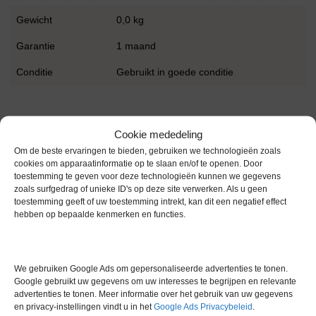
Gewicht
0,0 kg
Garantie
1 maand
Conditie
Gebruikt in goede conditie
Cookie mededeling
Om de beste ervaringen te bieden, gebruiken we technologieën zoals
cookies om apparaatinformatie op te slaan en/of te openen. Door
Gerelateerde producten
toestemming te geven voor deze technologieën kunnen we gegevens
zoals surfgedrag of unieke ID's op deze site verwerken. Als u geen
toestemming geeft of uw toestemming intrekt, kan dit een negatief effect
hebben op bepaalde kenmerken en functies.
Voorraad
We gebruiken Google Ads om gepersonaliseerde advertenties te tonen.
Google gebruikt uw gegevens om uw interesses te begrijpen en relevante
advertenties te tonen. Meer informatie over het gebruik van uw gegevens
en privacy-instellingen vindt u in het
Google Ads Privacybeleid
.