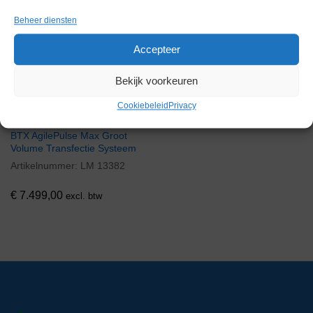
Beheer diensten
Accepteer
Bekijk voorkeuren
Cookiebeleid
Privacy
BTX AgilePulse Max Groot
Volume Transfectie Systeem
Artikelnummer:
LM 13382
€
7.499,00
excl. btw