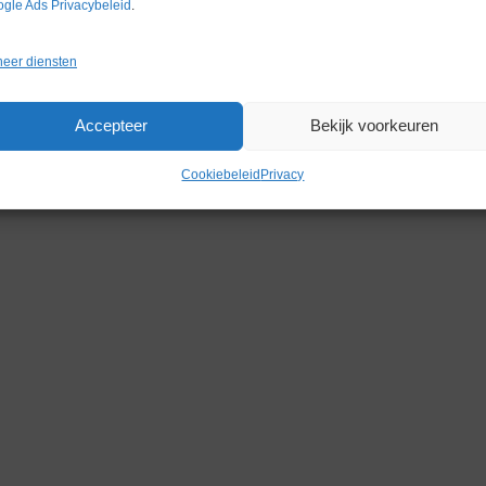
gle Ads Privacybeleid
.
eer diensten
Gerelateerde producten
Accepteer
Bekijk voorkeuren
Cookiebeleid
Privacy