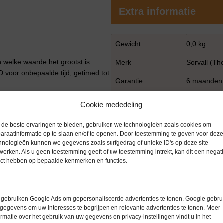
Extra informatie
Gewicht
0,0 kg
 welke waarde het grootst is
Merk
Sorvall (Th
 voor onbepaalde tijd, getimed tot
Garantie
6 maanden
Conditie
Gebruikt in
Cookie mededeling
ld binnen 2°C van de ingestelde
Bouwjaar
2001
de beste ervaringen te bieden, gebruiken we technologieën zoals cookies om
 instelbaar binnen 2°C van de
araatinformatie op te slaan en/of te openen. Door toestemming te geven voor deze
hnologieën kunnen we gegevens zoals surfgedrag of unieke ID's op deze site
werken. Als u geen toestemming geeft of uw toestemming intrekt, kan dit een negati
ect hebben op bepaalde kenmerken en functies.
m)
gebruiken Google Ads om gepersonaliseerde advertenties te tonen. Google gebrui
gegevens om uw interesses te begrijpen en relevante advertenties te tonen. Meer
ormatie over het gebruik van uw gegevens en privacy-instellingen vindt u in het