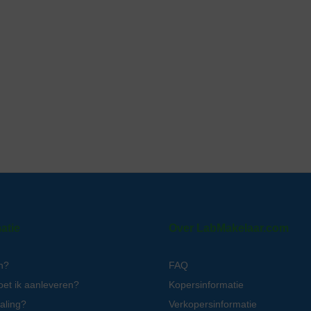
atie
Over LabMakelaar.com
n?
FAQ
oet ik aanleveren?
Kopersinformatie
aling?
Verkopersinformatie