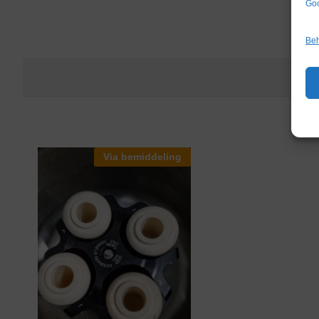
Goo
Beh
Via bemiddeling