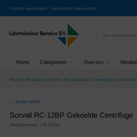
Product aanmelden
Aanmelden nieuwsbrief
Alles
Home
Categorieën
Over ons
Meubel
Home
/
Product overzicht
/
All
/
Saleable
/
Centrifuges
/
Koelcent
← Vorige artikel
Sorvall RC-12BP Gekoelde Centrifuge
Artikelnummer:
LM 28766