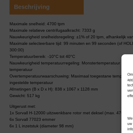
Beschrijving
Maximale snelheid: 4700 tpm
Maximale relatieve centrifugaalkracht: 7333 g
Nauwkeurigheid snelheidsregeling: ±1% of 20 tpm, afhankelijk van
Maximale selecteerbare tijd: 99 minuten en 99 seconden (of HOLD
300:00)
Temperatuurbereik: -10°C tot 40°C
Nauwkeurigheid temperatuurregeling: Monstertemperatuur gerege
temperatuur
Om 
Overtemperatuurwaarschuwing: Maximaal toegestane temperatuur
app
ingestelde temperatuur
tec
Afmetingen (B x D x H): 838 x 1067 x 1128 mm
ver
Gewicht: 517 kg
eff
Uitgerust met:
1x Sorvall H-12000 uitzwenkbare rotor met deksel (max. 4700 tp
We 
6x Sorvall 77023 emmer
uw 
6x 1 L inzetstuk (diameter 98 mm)
inf