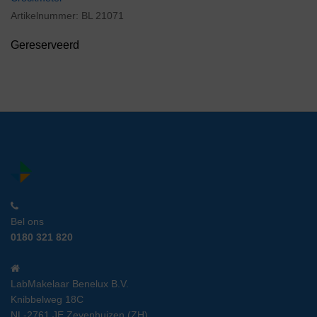
Artikelnummer:
BL 21071
Gereserveerd
Bel ons
0180 321 820
LabMakelaar Benelux B.V.
Knibbelweg 18C
NL-2761 JE Zevenhuizen (ZH)