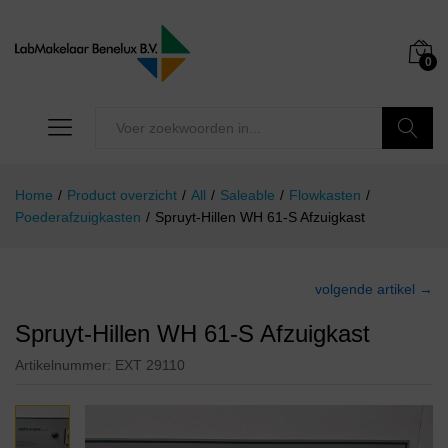
0
Zoeken
Home
/
Product overzicht
/
All
/
Saleable
/
Flowkasten
/
Poederafzuigkasten
/
Spruyt-Hillen WH 61-S Afzuigkast
volgende artikel →
Spruyt-Hillen WH 61-S Afzuigkast
Artikelnummer:
EXT 29110