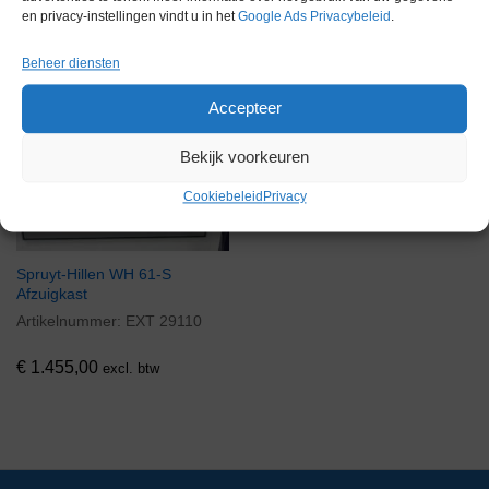
en privacy-instellingen vindt u in het
Google Ads Privacybeleid
.
Gerelateerde producten
Beheer diensten
Accepteer
Bekijk voorkeuren
Via bemiddeling
Cookiebeleid
Privacy
Spruyt-Hillen WH 61-S
Afzuigkast
Artikelnummer:
EXT 29110
€
1.455,00
excl. btw