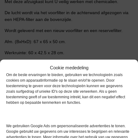
Met deze afzuigkast kunt U veilig werken met chemicalien.
De lucht wordt via het voorfilter in de achterwand afgezogen via
een HEPA-filter aan de bovenzijde.
Wordt geleverd met een nieuw voorfilter en een reservefilter.
Afm. (BxHxD): 67 x 65 x 50 cm.
Werkruinte: 60 x 42.5 x 28 cm.
Extra informatie
Cookie mededeling
Om de beste ervaringen te bieden, gebruiken we technologieën zoals
cookies om apparaatinformatie op te slaan en/of te openen. Door
toestemming te geven voor deze technologieën kunnen we gegevens
Gewicht
0,0 kg
zoals surfgedrag of unieke ID's op deze site verwerken. Als u geen
toestemming geeft of uw toestemming intrekt, kan dit een negatief effect
Garantie
1 maand
hebben op bepaalde kenmerken en functies.
Conditie
Gebruikt in goede conditie
We gebruiken Google Ads om gepersonaliseerde advertenties te tonen.
Google gebruikt uw gegevens om uw interesses te begrijpen en relevante
advertenties te tonen. Meer informatie over het gebruik van uw gegevens