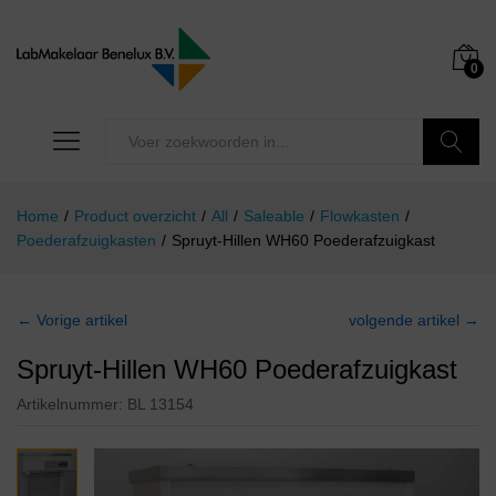
0
Zoeken
Home
/
Product overzicht
/
All
/
Saleable
/
Flowkasten
/
Poederafzuigkasten
/
Spruyt-Hillen WH60 Poederafzuigkast
← Vorige artikel
volgende artikel →
Spruyt-Hillen WH60 Poederafzuigkast
Artikelnummer:
BL 13154