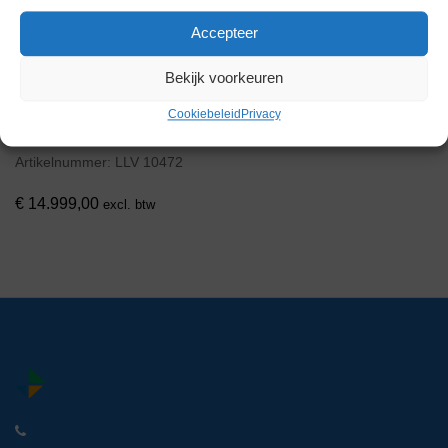
Via bemiddeling
Accepteer
Bekijk voorkeuren
Cookiebeleid
Privacy
Panasonic -150°C Freezer
Artikelnummer:
LLV 10472
€
14.999,00
excl. btw