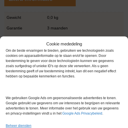
Gewicht
0,0 kg
Garantie
3 maanden
Conditie
Gebruikt in goede conditie
Cookie mededeling
Bouwjaar
2021
Om de beste ervaringen te bieden, gebruiken we technologieën zoals
cookies om apparaatinformatie op te slaan en/of te openen. Door
Merk
Overige merken
toestemming te geven voor deze technologieën kunnen we gegevens
zoals surfgedrag of unieke ID's op deze site verwerken. Als u geen
toestemming geeft of uw toestemming intrekt, kan dit een negatief effect
hebben op bepaalde kenmerken en functies.
We gebruiken Google Ads om gepersonaliseerde advertenties te tonen.
Gerelateerde producten
Google gebruikt uw gegevens om uw interesses te begrijpen en relevante
advertenties te tonen. Meer informatie over het gebruik van uw gegevens
en privacy-instellingen vindt u in het
Google Ads Privacybeleid
.
Beheer diensten