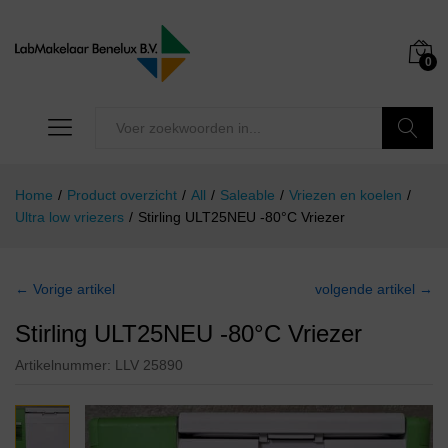
0
Zoeken
Home
/
Product overzicht
/
All
/
Saleable
/
Vriezen en koelen
/
Ultra low vriezers
/
Stirling ULT25NEU -80°C Vriezer
← Vorige artikel
volgende artikel →
Stirling ULT25NEU -80°C Vriezer
Artikelnummer:
LLV 25890