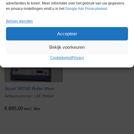
advertenties te tonen. Meer informatie over het gebruik van uw gegevens
en privacy-instellingen vindt u in het
Google Ads Privacybeleid
.
Gerelateerde producten
Beheer diensten
Accepteer
Bekijk voorkeuren
Voorraad
Cookiebeleid
Privacy
Stuart SRT9D Roller Mixer
Artikelnummer:
LM 29464
€
895,00
excl. btw