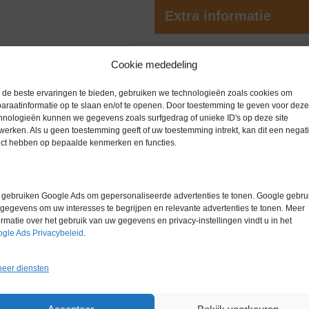
Extra informatie
e, wiegende en rollende beweging.
Gewicht
5,1 kg
Cookie mededeling
pm en een instelbare digitale timer
Merk
Stuart
de beste ervaringen te bieden, gebruiken we technologieën zoals cookies om
araatinformatie op te slaan en/of te openen. Door toestemming te geven voor deze
Garantie
6 maanden
hnologieën kunnen we gegevens zoals surfgedrag of unieke ID's op deze site
werken. Als u geen toestemming geeft of uw toestemming intrekt, kan dit een negati
Conditie
Gebruikt in
ect hebben op bepaalde kenmerken en functies.
gebruiken Google Ads om gepersonaliseerde advertenties te tonen. Google gebrui
gegevens om uw interesses te begrijpen en relevante advertenties te tonen. Meer
ormatie over het gebruik van uw gegevens en privacy-instellingen vindt u in het
gle Ads Privacybeleid
.
eer diensten