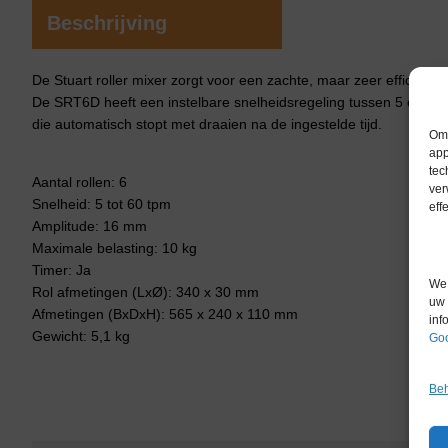
Beschrijving
De Stuart roller mixer zorgt voor een zachte, maar zeer efficiënt
De SRT6D heeft een instelbare snelheidsregeling tussen 5 en 60 t
die automatisch stopt met draaien na de ingestelde tijd.
Om 
app
tec
Aantal rollen: 6
ver
Snelheid: 5 tot 60 tpm
eff
Amplitude: 16 mm
Maximale belasting: 10 kg
Timer: Ja
We 
Rol afmetingen (LxØ): 340 x 30 mm
uw 
Afmetingen (BxDxH): 565 x 240 x 110 mm
inf
Gewicht: 5,1 kg
Goo
Beh