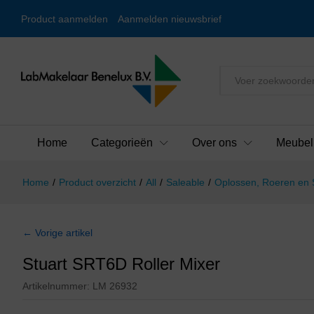
Product aanmelden
Aanmelden nieuwsbrief
Alles
Home
Categorieën
Over ons
Meubel
Home
/
Product overzicht
/
All
/
Saleable
/
Oplossen, Roeren en
← Vorige artikel
Stuart SRT6D Roller Mixer
Artikelnummer:
LM 26932