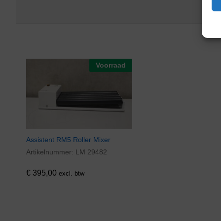
Voorraad
Assistent RM5 Roller Mixer
Artikelnummer:
LM 29482
€
395,00
excl. btw