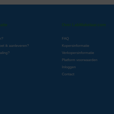
atie
Over LabMakelaar.com
n?
FAQ
oet ik aanleveren?
Kopersinformatie
aling?
Verkopersinformatie
Platform voorwaarden
Inloggen
Contact