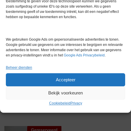
Mengamplitude: 16 mm
toestemming te geven voor deze technologieën kunnen we gegevens
Maximale belasting: 10 kg totaal over alle rollen
zoals surfgedrag of unieke ID's op deze site verwerken. Als u geen
toestemming geeft of uw toestemming intrekt, kan dit een negatief effect
Rolgrootte: 340 × 30 mm per rol
hebben op bepaalde kenmerken en functies.
Afmetingen: 565 × 360 × 110 mm (B × D × H)
Nettogewicht: 6,9 kg
Extra informatie
We gebruiken Google Ads om gepersonaliseerde advertenties te tonen.
Google gebruikt uw gegevens om uw interesses te begrijpen en relevante
advertenties te tonen. Meer informatie over het gebruik van uw gegevens
en privacy-instellingen vindt u in het
Google Ads Privacybeleid
.
Gewicht
0,0 kg
Beheer diensten
Accepteer
Bekijk voorkeuren
Gerelateerde producten
Cookiebeleid
Privacy
Gereserveerd