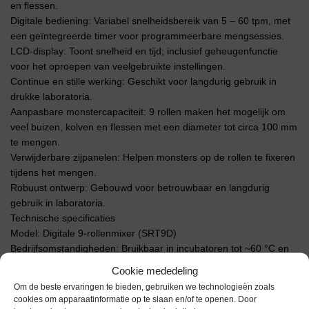
en flessen.
Digitale bediening: Variabel snelheidsbereik van 5 – 60 tpm, met
een geïntegreerde timer voor programmeerbare mengsessies.
LCD-display: Toont snelheid en tijd; inclusief geheugenfunctie
voor het oproepen van veelgebruikte instellingen.
Continue en stille werking: Geschikt voor langdurig gebruik in
drukke laboratoria.
Aanpasbare monstercapaciteit: 9 rollen maken het mogelijk om
veel buizen, kolven en flessen met een diameter tot circa 100 mm
te mengen.
Verwijderbare zijpanelen: Helpen monsters op de rollen te fixeren
tijdens het mengen.
Robuust ontwerp: Gebouwd voor betrouwbaar en langdurig
gebruik in laboratoria.
Technische specificaties
Model: Digitale 9-rollenmixer (SRT9D)
Bedrijfsomstandigheden: Bruikbaar in incubatoren tot ~60 °C en
koelkamers tot ~4 °C, luchtvochtigheid tot ~80 %
Cookie mededeling
Aantal rollen: 9
Om de beste ervaringen te bieden, gebruiken we technologieën zoals
Snelheidsbereik: 5 – 60 tpm
cookies om apparaatinformatie op te slaan en/of te openen. Door