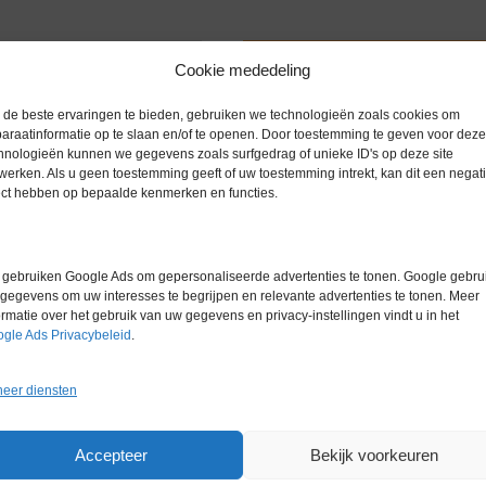
Extra informatie
Cookie mededeling
de beste ervaringen te bieden, gebruiken we technologieën zoals cookies om
araatinformatie op te slaan en/of te openen. Door toestemming te geven voor deze
Gewicht
0,0 kg
n, gekocht nieuw in 2024. Het
hnologieën kunnen we gegevens zoals surfgedrag of unieke ID's op deze site
werken. Als u geen toestemming geeft of uw toestemming intrekt, kan dit een negati
e staat. Ideaal voor laboratoria die
ect hebben op bepaalde kenmerken en functies.
herpe prijs.
gebruiken Google Ads om gepersonaliseerde advertenties te tonen. Google gebrui
gegevens om uw interesses te begrijpen en relevante advertenties te tonen. Meer
ormatie over het gebruik van uw gegevens en privacy-instellingen vindt u in het
gle Ads Privacybeleid
.
eer diensten
Gerelateerde producten
Accepteer
Bekijk voorkeuren