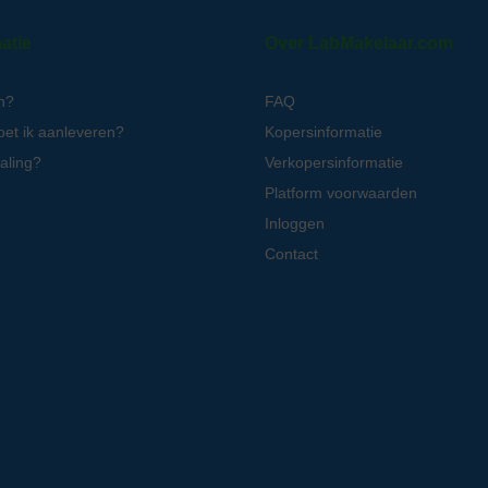
atie
Over LabMakelaar.com
n?
FAQ
oet ik aanleveren?
Kopersinformatie
aling?
Verkopersinformatie
Platform voorwaarden
Inloggen
Contact