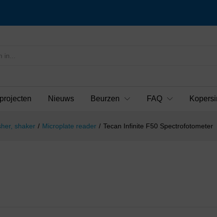
projecten
Nieuws
Beurzen
FAQ
Kopersi
sher, shaker
/
Microplate reader
/
Tecan Infinite F50 Spectrofotometer