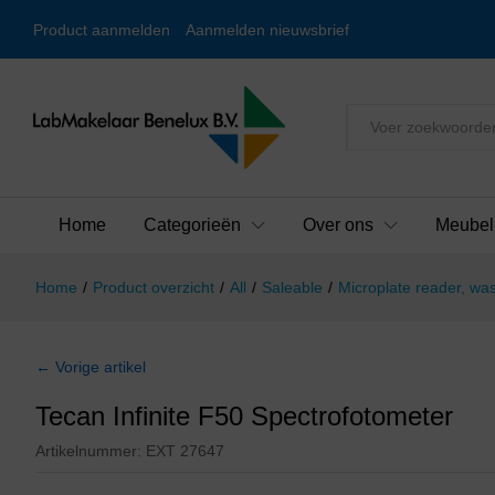
Product aanmelden
Aanmelden nieuwsbrief
Alles
Home
Categorieën
Over ons
Meubel
Home
/
Product overzicht
/
All
/
Saleable
/
Microplate reader, wa
← Vorige artikel
Tecan Infinite F50 Spectrofotometer
Artikelnummer:
EXT 27647