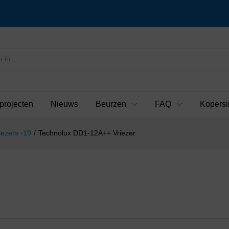
projecten
Nieuws
Beurzen
FAQ
Kopersi
iezers -19
/
Technolux DD1-12A++ Vriezer