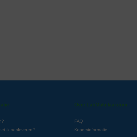
atie
Over LabMakelaar.com
n?
FAQ
oet ik aanleveren?
Kopersinformatie