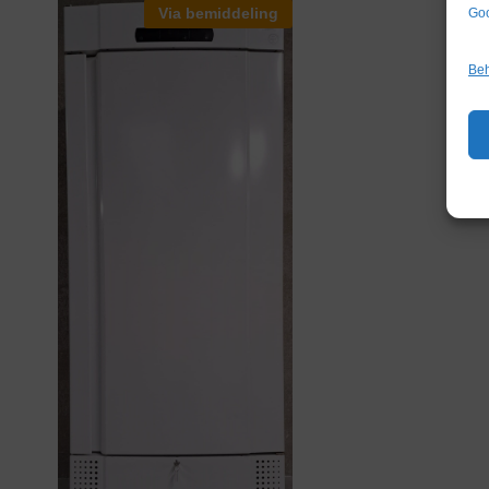
Via bemiddeling
Goo
Beh