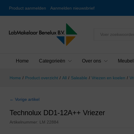
Product aanmelden
Aanmelden nieuwsbrief
Alles
Home
Categorieën
Over ons
Meubel
Home
/
Product overzicht
/
All
/
Saleable
/
Vriezen en koelen
/
Vr
← Vorige artikel
Technolux DD1-12A++ Vriezer
Artikelnummer:
LM 22884