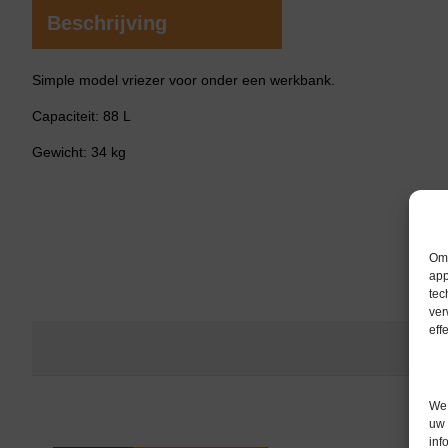
Beschrijving
Simple model vriezer voor onder een werkbank.
Capaciteit: 88 L
Gewicht: 34 kg
Om 
app
tec
ver
eff
We 
uw 
inf