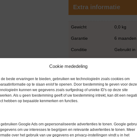
Extra informatie
Gewicht
0,0 kg
Garantie
6 maanden
Conditie
Gebruikt in
Merk
Overige me
Cookie mededeling
de beste ervaringen te bieden, gebruiken we technologieën zoals cookies om
araatinformatie op te slaan en/of te openen. Door toestemming te geven voor deze
hnologieën kunnen we gegevens zoals surfgedrag of unieke ID's op deze site
werken. Als u geen toestemming geeft of uw toestemming intrekt, kan dit een negati
ect hebben op bepaalde kenmerken en functies.
Gerelateerde producten
gebruiken Google Ads om gepersonaliseerde advertenties te tonen. Google gebrui
gegevens om uw interesses te begrijpen en relevante advertenties te tonen. Meer
ormatie over het gebruik van uw gegevens en privacy-instellingen vindt u in het