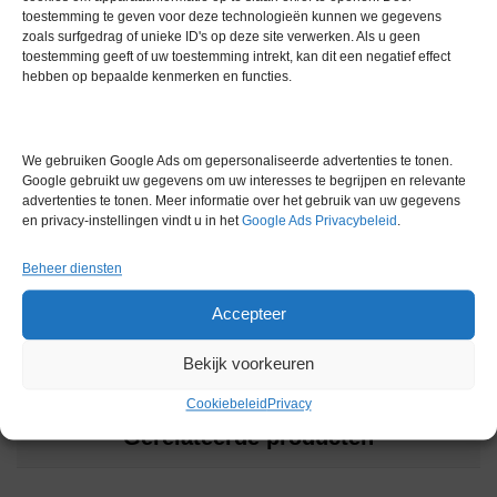
toestemming te geven voor deze technologieën kunnen we gegevens
maar is volledig functioneel en goed onderhouden.
zoals surfgedrag of unieke ID's op deze site verwerken. Als u geen
toestemming geeft of uw toestemming intrekt, kan dit een negatief effect
Extra informatie
hebben op bepaalde kenmerken en functies.
Gewicht
0,0 kg
We gebruiken Google Ads om gepersonaliseerde advertenties te tonen.
Google gebruikt uw gegevens om uw interesses te begrijpen en relevante
Merk
Termaks
advertenties te tonen. Meer informatie over het gebruik van uw gegevens
en privacy-instellingen vindt u in het
Google Ads Privacybeleid
.
Conditie
Gebruikt in goede conditie
Beheer diensten
Garantie
1 maand
Accepteer
Bekijk voorkeuren
Cookiebeleid
Privacy
Gerelateerde producten