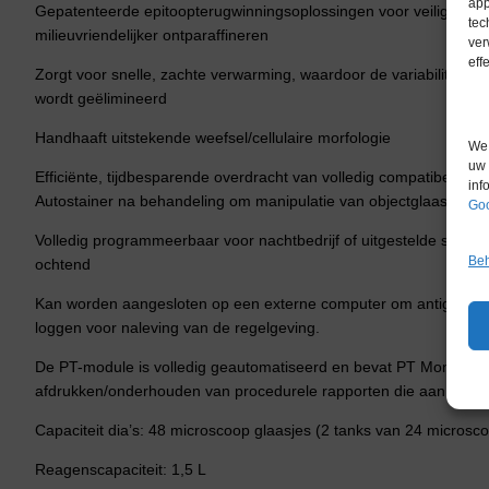
app
Gepatenteerde epitoopterugwinningsoplossingen voor veilig, niet-t
tec
milieuvriendelijker ontparaffineren
ver
eff
Zorgt voor snelle, zachte verwarming, waardoor de variabiliteit
wordt geëlimineerd
Handhaaft uitstekende weefsel/cellulaire morfologie
We 
uw 
Efficiënte, tijdbesparende overdracht van volledig compatibele ob
inf
Autostainer na behandeling om manipulatie van objectglaasjes t
Goo
Volledig programmeerbaar voor nachtbedrijf of uitgestelde start,
Beh
ochtend
Kan worden aangesloten op een externe computer om antigeenop
loggen voor naleving van de regelgeving.
De PT-module is volledig geautomatiseerd en bevat PT Monitor-s
afdrukken/onderhouden van procedurele rapporten die aan de re
Capaciteit dia’s: 48 microscoop glaasjes (2 tanks van 24 microsc
Reagenscapaciteit: 1,5 L