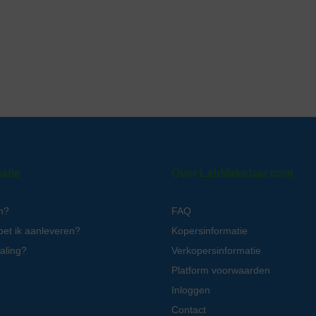
atie
Over LabMakelaar.com
n?
FAQ
oet ik aanleveren?
Kopersinformatie
aling?
Verkopersinformatie
Platform voorwaarden
Inloggen
Contact