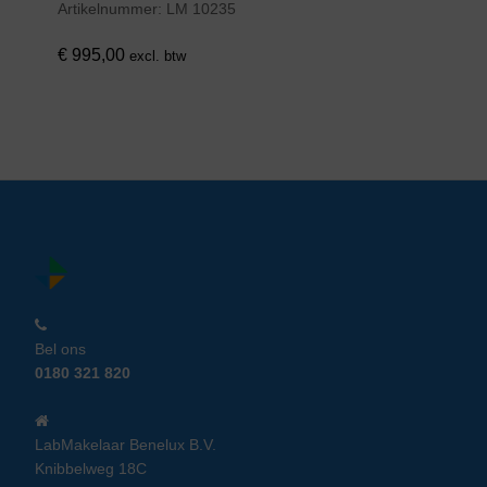
Artikelnummer:
LM 10235
€
995,00
excl. btw
Bel ons
0180 321 820
LabMakelaar Benelux B.V.
Knibbelweg 18C