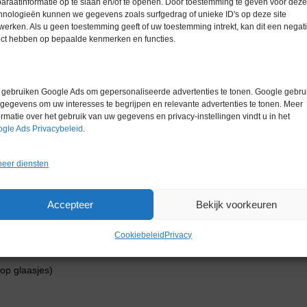
araatinformatie op te slaan en/of te openen. Door toestemming te geven voor deze
oxisch, oplosmiddelvrij en
hnologieën kunnen we gegevens zoals surfgedrag of unieke ID's op deze site
werken. Als u geen toestemming geeft of uw toestemming intrekt, kan dit een negati
ect hebben op bepaalde kenmerken en functies.
 van magnetrons en snelkookpannen
gebruiken Google Ads om gepersonaliseerde advertenties te tonen. Google gebrui
gegevens om uw interesses te begrijpen en relevante advertenties te tonen. Meer
jectglaasjesrekken direct naar een
ormatie over het gebruik van uw gegevens en privacy-instellingen vindt u in het
e voorkomen
gle Ads Privacybeleid
.
 voorverwarmen in de vroege
eer diensten
haalrapporten te bewaken en te
Accepteer
Bekijk voorkeuren
oftware voor het
Cookiebeleid
Privacy
gelgeving voldoen.
oop glaasjes)