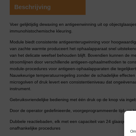
Beschrijving
Voer gelijktijdig dewaxing en antigeenwinning uit op objectglaasj
immunohistochemische kleuring.
Module biedt consistente antigeenterugwinning voor hoogwaardi
van zachte warmte produceert het ophaalapparaat snel uitstekende r
van het delicate weefsel behouden blijft. Bovendien kunnen de me
stroomlijnen door verschillende antigeen-ophaalmethoden te conso
module-procedures voor antigeen-ophaalapparaten die tegelijkert
Nauwkeurige temperatuurregeling zonder de schadelijke effecten 
microgolven of druk levert een consistentieniveau dat ongeëvena
instrument.
Gebruiksvriendelijke bediening met één druk op de knop via ing
Door de operator gedefinieerde, voorgeprogrammeerde tijd- en t
Dubbele reactiebaden, elk met een capaciteit van 24 glaasjes, voo
onafhankelijke procedures
Om 