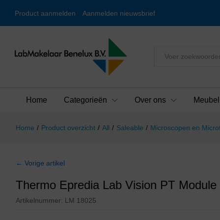
Product aanmelden
Aanmelden nieuwsbrief
Alles
Home
Categorieën
Over ons
Meubel
Home
/
Product overzicht
/
All
/
Saleable
/
Microscopen en Micr
← Vorige artikel
Thermo Epredia Lab Vision PT Module
Artikelnummer:
LM 18025