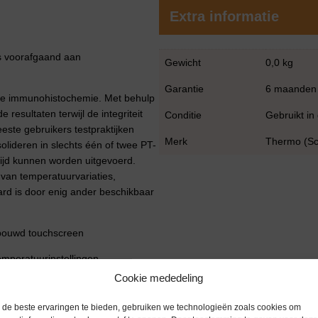
Extra informatie
es voorafgaand aan
Gewicht
0,0 kg
Garantie
6 maanden
ge immunohistochemie. Met behulp
esultaten terwijl de integriteit
Conditie
Gebruikt in
este gebruikers testpraktijken
Merk
Thermo (Sci
lideren in slechts één of twee PT-
ijd kunnen worden uitgevoerd.
van temperatuurvariaties,
ard is door enig ander beschikbaar
ebouwd touchscreen
emperatuurinstellingen
Cookie mededeling
r gelijktijdige werking van twee
de beste ervaringen te bieden, gebruiken we technologieën zoals cookies om