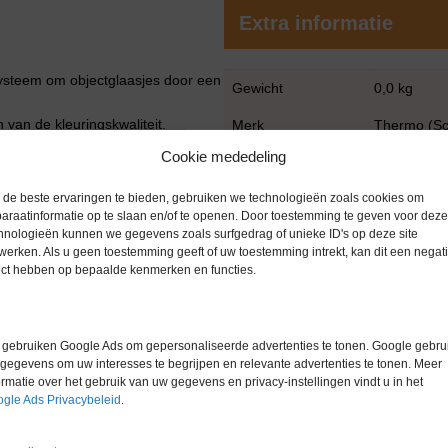
Extra informatie
ysteem om objectglaasjes door een
Gewicht
0,0 kg
n van de kleuringskwaliteit.
Merk
Thermo (Sci
, die onafhankelijk van elkaar of
Cookie mededeling
Garantie
6 maanden
oor het gewenste effect.
n een reagens worden
de beste ervaringen te bieden, gebruiken we technologieën zoals cookies om
Conditie
Gebruikt in
araatinformatie op te slaan en/of te openen. Door toestemming te geven voor deze
agentia resulteert in een langere
hnologieën kunnen we gegevens zoals surfgedrag of unieke ID's op deze site
werken. Als u geen toestemming geeft of uw toestemming intrekt, kan dit een negati
ect hebben op bepaalde kenmerken en functies.
gebruiken Google Ads om gepersonaliseerde advertenties te tonen. Google gebrui
gegevens om uw interesses te begrijpen en relevante advertenties te tonen. Meer
ormatie over het gebruik van uw gegevens en privacy-instellingen vindt u in het
gle Ads Privacybeleid
.
Gerelateerde producten