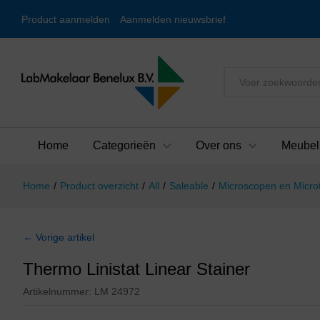
Product aanmelden
Aanmelden nieuwsbrief
Alles
Home
Categorieën
Over ons
Meubel
Home
/
Product overzicht
/
All
/
Saleable
/
Microscopen en Micr
← Vorige artikel
Thermo Linistat Linear Stainer
Artikelnummer:
LM 24972