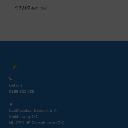
€
32,00
excl. btw
Bel ons
0180 321 820
LabMakelaar Benelux B.V.
Knibbelweg 18C
NL-2761 JE Zevenhuizen (ZH)