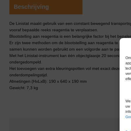
Beschrijving
De Linistat maakt gebruik van een constant bewegend transports
vooraf bepaalde reeks reagentia te verplaatsen.
Blootstelling aan reagentia is een belangrijke factor bij het bepale
Er zijn twee methoden om de blootstelling aan reagentia te regelen
samen kunnen worden gebruikt om een ​​volgorde aan te passen v
Met het Linistat-instrument kan één objectglaasje 20 seconden i
Om 
ondergedompeld.
app
Het toevoegen van extra kleuringspotten vol met exact dezelfde re
tec
ver
onderdompelingstijd.
eff
Afmetingen (HxLxB): 190 x 640 x 190 mm
Gewicht: 7,3 kg
We 
uw 
inf
Goo