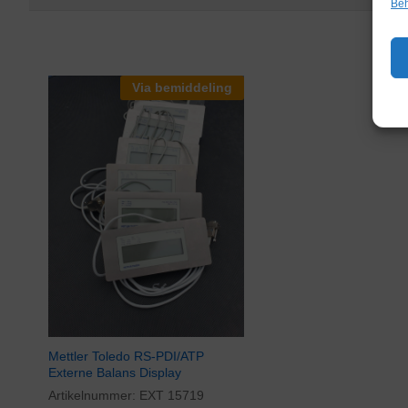
Beh
Via bemiddeling
Mettler Toledo RS-PDI/ATP
Externe Balans Display
Artikelnummer:
EXT 15719