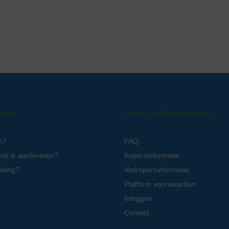
atie
Over LabMakelaar.com
n?
FAQ
oet ik aanleveren?
Kopersinformatie
aling?
Verkopersinformatie
Platform voorwaarden
Inloggen
Contact