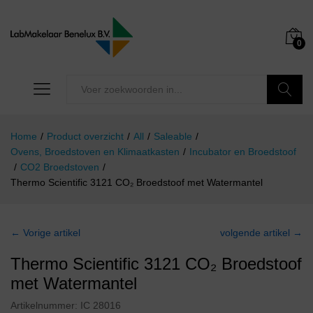
0
Zoeken
Home
/
Product overzicht
/
All
/
Saleable
/
Ovens, Broedstoven en Klimaatkasten
/
Incubator en Broedstoof
/
CO2 Broedstoven
/
Thermo Scientific 3121 CO₂ Broedstoof met Watermantel
← Vorige artikel
volgende artikel →
Thermo Scientific 3121 CO₂ Broedstoof
met Watermantel
Artikelnummer:
IC 28016