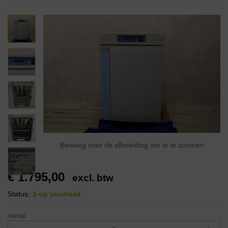
Beweeg over de afbeelding om in te zoomen
€
1.795,00
excl. btw
Status:
3 op voorraad
Aantal: