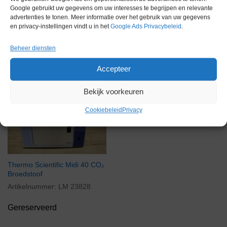
Google gebruikt uw gegevens om uw interesses te begrijpen en relevante
advertenties te tonen. Meer informatie over het gebruik van uw gegevens
en privacy-instellingen vindt u in het
Google Ads Privacybeleid
.
Gerelateerde producten
Beheer diensten
Accepteer
Bekijk voorkeuren
Gereserveerd
Cookiebeleid
Privacy
Thermo Scientific Midi 40 CO₂
Broedstoof
Artikelnummer:
LM 23828
Gereserveerd