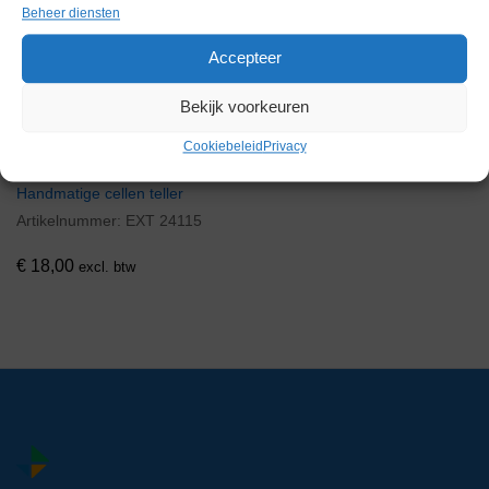
Beheer diensten
Accepteer
Bekijk voorkeuren
Cookiebeleid
Privacy
Handmatige cellen teller
Artikelnummer:
EXT 24115
€
18,00
excl. btw