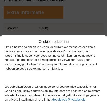
Zit in zijn originele doos met accessoires.
Extra informatie
Gewicht
0,0 kg
Cookie mededeling
Om de beste ervaringen te bieden, gebruiken we technologieën zoals
cookies om apparaatinformatie op te slaan en/of te openen. Door
toestemming te geven voor deze technologieën kunnen we gegevens
zoals surfgedrag of unieke ID's op deze site verwerken. Als u geen
Gerelateerde producten
toestemming geeft of uw toestemming intrekt, kan dit een negatief effect
hebben op bepaalde kenmerken en functies.
Via bemiddeling
We gebruiken Google Ads om gepersonaliseerde advertenties te tonen.
Google gebruikt uw gegevens om uw interesses te begrijpen en relevante
advertenties te tonen. Meer informatie over het gebruik van uw gegevens
en privacy-instellingen vindt u in het
Google Ads Privacybeleid
.