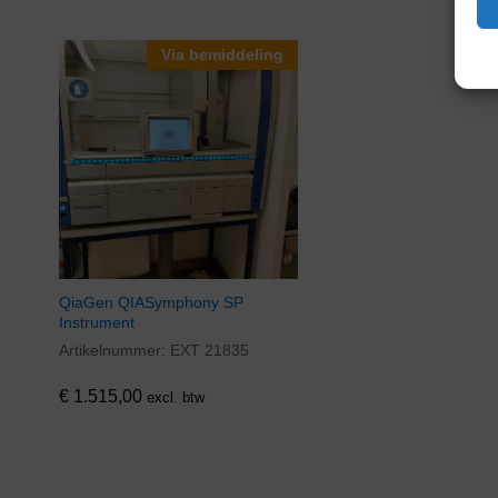
Via bemiddeling
QiaGen QIASymphony SP
Instrument
Artikelnummer:
EXT 21835
€
1.515,00
excl. btw