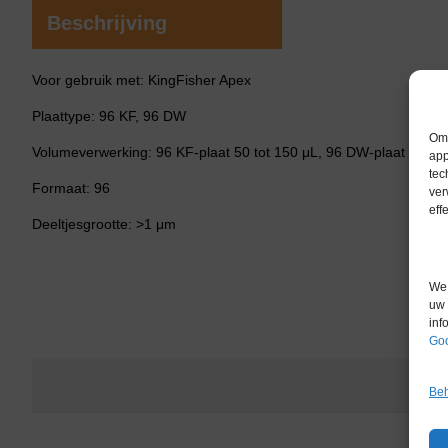
Beschrijving
Voor gebruik met: KingFisher Apex
Plaattype: 96 KF, 96 DW
Om 
Volumeverwerking: 96 KF-plaat 50 tot 150 μL, 96 DW-plaat 50 to
app
tec
Formaat: 96
ver
eff
Deeltjesgrootte: >1 μm
We 
uw 
inf
Goo
Beh