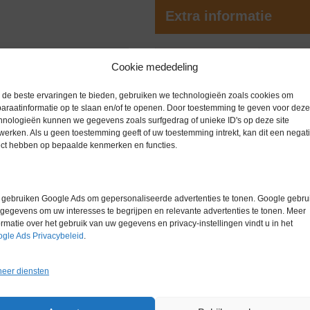
Extra informatie
Gewicht
0,0 kg
Cookie mededeling
Garantie
6 maanden
de beste ervaringen te bieden, gebruiken we technologieën zoals cookies om
t 1000 μL
araatinformatie op te slaan en/of te openen. Door toestemming te geven voor deze
Conditie
Nieuw in d
hnologieën kunnen we gegevens zoals surfgedrag of unieke ID's op deze site
werken. Als u geen toestemming geeft of uw toestemming intrekt, kan dit een negati
Nieuwprijs
5590
ect hebben op bepaalde kenmerken en functies.
Merk
Thermo (Sci
gebruiken Google Ads om gepersonaliseerde advertenties te tonen. Google gebrui
gegevens om uw interesses te begrijpen en relevante advertenties te tonen. Meer
ormatie over het gebruik van uw gegevens en privacy-instellingen vindt u in het
gle Ads Privacybeleid
.
Gerelateerde producten
eer diensten