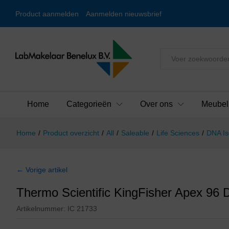
Product aanmelden
Aanmelden nieuwsbrief
Alles
Home
Categorieën
Over ons
Meubel
Home
/
Product overzicht
/
All
/
Saleable
/
Life Sciences
/
DNA Is
← Vorige artikel
Thermo Scientific KingFisher Apex 96 
Artikelnummer:
IC 21733