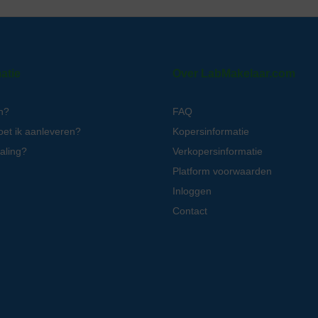
atie
Over LabMakelaar.com
n?
FAQ
oet ik aanleveren?
Kopersinformatie
aling?
Verkopersinformatie
Platform voorwaarden
Inloggen
Contact