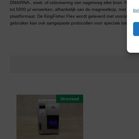
DNA/RNA-, eiwit- of celzuivering van nagenoeg elke bron. Het s
tot 5000 μl verwerken, afhankelijk van de magneetkop, met behul
Beh
plaatformaat. De KingFisher Flex wordt geleverd met vooraf gedef
gebruiker kan ook aangepaste protocollen voor speciale toepass
Voorraad