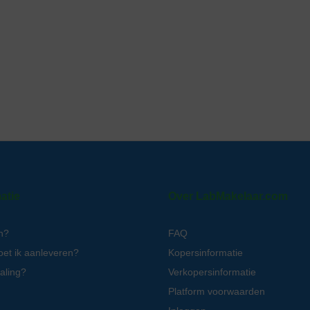
atie
Over LabMakelaar.com
n?
FAQ
oet ik aanleveren?
Kopersinformatie
aling?
Verkopersinformatie
Platform voorwaarden