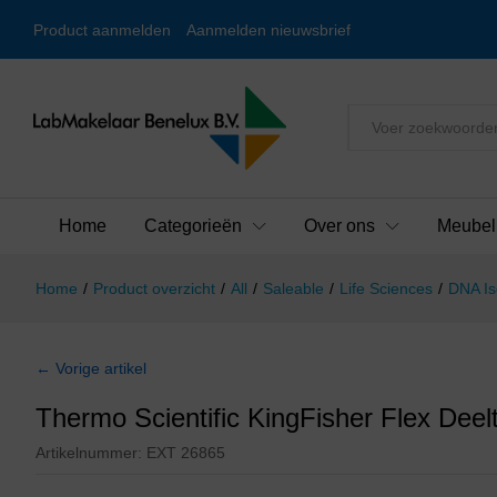
Product aanmelden
Aanmelden nieuwsbrief
Alles
Home
Categorieën
Over ons
Meubel
Home
/
Product overzicht
/
All
/
Saleable
/
Life Sciences
/
DNA Is
← Vorige artikel
Thermo Scientific KingFisher Flex Deel
Artikelnummer:
EXT 26865