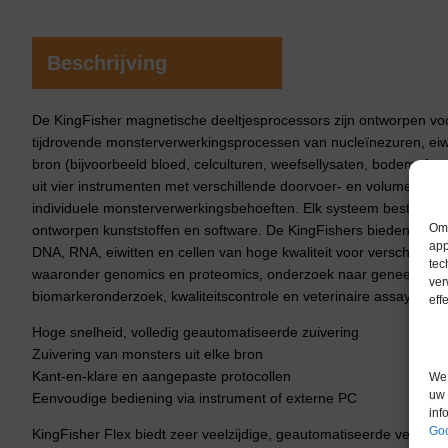
Beschrijving
De KingFisher magnetische deeltjesprocessors zijn ontworpen vo
tijdrovende monsterverwerkingsprocessen van nucleïnezuren, eiwi
bron (bijvoorbeeld bloed, celculturen, weefsellysaten, bodem, fec
uit vier instrumenten met verschillende doorvoer- en volumecapac
individuele monsterverwerkingsbehoeften. Elk systeem bestaat uit
Om 
ontworpen kunststoffen en software. De KingFishers bieden snell
app
DNA, RNA, eiwitten en cellen van hoge kwaliteit voor verschille
tec
waaronder genomics en proteomics, onderzoek naar geneesmidde
ver
biomarkeronderzoek, kwaliteitscontrole en veterinaire assays.
eff
Hoge snelheid, volledig geautomatiseerde zuivering
Zuivering van monsters uit elke bron
Kant-en-klare en aangepaste protocollen
We 
uw 
Eenvoudige bediening via instrument of externe PC
inf
Goo
KingFisher Flex biedt zeer veelzijdige, geautomatiseerde verwerk