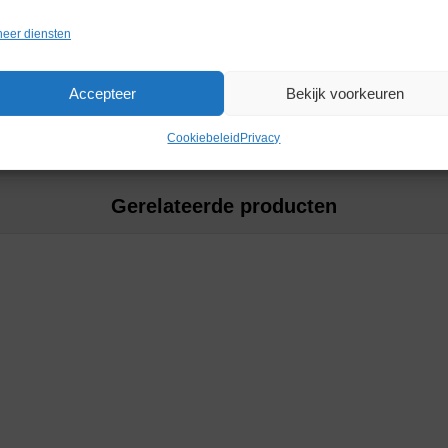
ysteem kan diverse volumes van 20
p van een 96- of 24-wells
eer diensten
inieerde protocollen en de
ingen maken.
Accepteer
Bekijk voorkeuren
Cookiebeleid
Privacy
Gerelateerde producten