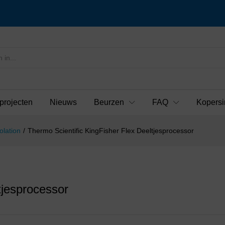
projecten
Nieuws
Beurzen
FAQ
Kopersi
olation
/
Thermo Scientific KingFisher Flex Deeltjesprocessor
tjesprocessor