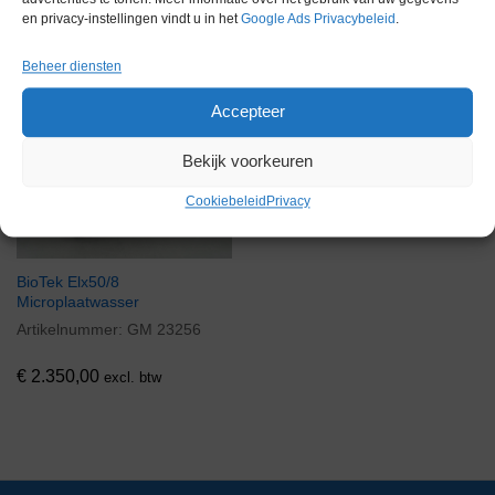
en privacy-instellingen vindt u in het
Google Ads Privacybeleid
.
Gerelateerde producten
Beheer diensten
Accepteer
Via bemiddeling
Bekijk voorkeuren
Cookiebeleid
Privacy
BioTek Elx50/8
Microplaatwasser
Artikelnummer:
GM 23256
€
2.350,00
excl. btw