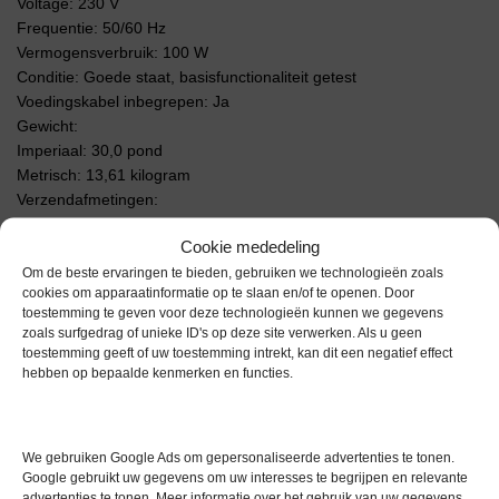
Voltage: 230 V
Frequentie: 50/60 Hz
Vermogensverbruik: 100 W
Conditie: Goede staat, basisfunctionaliteit getest
Voedingskabel inbegrepen: Ja
Gewicht:
Imperiaal: 30,0 pond
Metrisch: 13,61 kilogram
Verzendafmetingen:
Imperiaal: 16,8 in x 18,0 in x 10,8 in
Cookie mededeling
Metrisch: 42,67 cm x 45,72 cm x 27,43 cm
Om de beste ervaringen te bieden, gebruiken we technologieën zoals
Extra informatie
cookies om apparaatinformatie op te slaan en/of te openen. Door
toestemming te geven voor deze technologieën kunnen we gegevens
zoals surfgedrag of unieke ID's op deze site verwerken. Als u geen
toestemming geeft of uw toestemming intrekt, kan dit een negatief effect
Gewicht
0,0 kg
hebben op bepaalde kenmerken en functies.
We gebruiken Google Ads om gepersonaliseerde advertenties te tonen.
Google gebruikt uw gegevens om uw interesses te begrijpen en relevante
advertenties te tonen. Meer informatie over het gebruik van uw gegevens