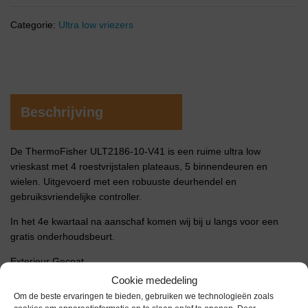
Categorie:
Ultra low vriezers
Beschrijving
De ThermoFisher ULT2186-10-V41 is een ruime ultra low
vrieskast met 4 roestvrijstalen plateaus, 5 binnendeuren en
wielen. Uitgevoerd met een robuuste deurhendel en
gebruiksvriendelijke controller.
In het 4e kwartaal na aanschaf komen wij bij u langs voor een
gratis onderhoudsbeurt.
Exterieur Gecoat
Interieur Roestvrijstaal
Cookie mededeling
Netto inhoud 572 liter
Om de beste ervaringen te bieden, gebruiken we technologieën zoals
Afmetingen extern (bxdxh) 978 x 850 x 1970 mm