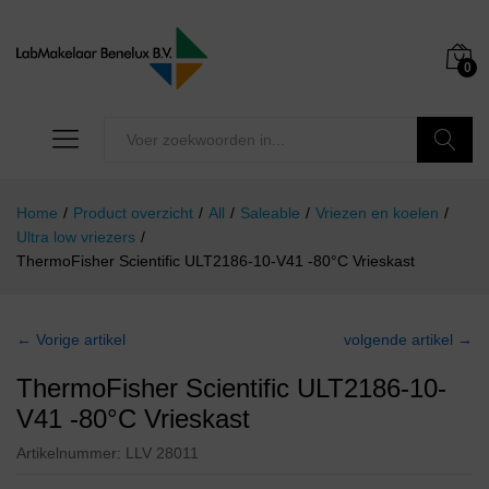
0
Zoeken
Home
/
Product overzicht
/
All
/
Saleable
/
Vriezen en koelen
/
Ultra low vriezers
/
ThermoFisher Scientific ULT2186-10-V41 -80°C Vrieskast
← Vorige artikel
volgende artikel →
ThermoFisher Scientific ULT2186-10-
V41 -80°C Vrieskast
Artikelnummer:
LLV 28011