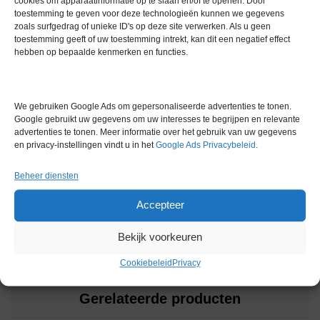
cookies om apparaatinformatie op te slaan en/of te openen. Door
toestemming te geven voor deze technologieën kunnen we gegevens
Temperatuurbereik -50°C tot -86°C
zoals surfgedrag of unieke ID's op deze site verwerken. Als u geen
Vriessysteem Statisch
toestemming geeft of uw toestemming intrekt, kan dit een negatief effect
hebben op bepaalde kenmerken en functies.
Extra informatie
We gebruiken Google Ads om gepersonaliseerde advertenties te tonen.
Gewicht
0,0 kg
Google gebruikt uw gegevens om uw interesses te begrijpen en relevante
advertenties te tonen. Meer informatie over het gebruik van uw gegevens
Merk
Sorvall (ThermoFisher)
en privacy-instellingen vindt u in het
Google Ads Privacybeleid
.
Conditie
Gebruikt in goede conditie
Beheer diensten
Garantie
3 maanden
Accepteer
Bekijk voorkeuren
Cookiebeleid
Privacy
Gerelateerde producten