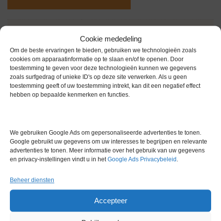
Gewicht
0,0 kg
Cookie mededeling
Om de beste ervaringen te bieden, gebruiken we technologieën zoals
cookies om apparaatinformatie op te slaan en/of te openen. Door
toestemming te geven voor deze technologieën kunnen we gegevens
zoals surfgedrag of unieke ID's op deze site verwerken. Als u geen
toestemming geeft of uw toestemming intrekt, kan dit een negatief effect
hebben op bepaalde kenmerken en functies.
Gerelateerde producten
We gebruiken Google Ads om gepersonaliseerde advertenties te tonen.
Google gebruikt uw gegevens om uw interesses te begrijpen en relevante
Voorraad
advertenties te tonen. Meer informatie over het gebruik van uw gegevens
en privacy-instellingen vindt u in het
Google Ads Privacybeleid
.
Beheer diensten
Accepteer
IKA MS2 Vortex Mixer