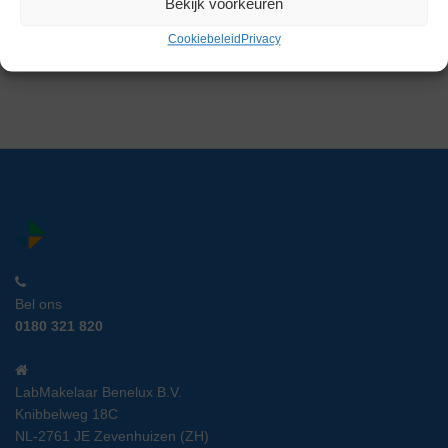
Bekijk voorkeuren
Artikelnummer:
LM 19975
Cookiebeleid
Privacy
€
149,00
excl. btw
Bel ons
0180 321 820
LabMakelaar Benelux B.V.
Knibbelweg 18C
NL-2761 JE Zevenhuizen (ZH)