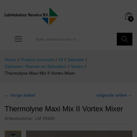
0
Zoeken
Home
/
Product overzicht
/
All
/
Saleable
/
Oplossen, Roeren en Schudden
/
Vortex
/
Thermolyne Maxi Mix II Vortex Mixer
← Vorige artikel
volgende artikel →
Thermolyne Maxi Mix II Vortex Mixer
Artikelnummer:
LM 29460