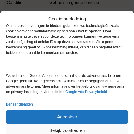
Conditie
Gebruikt in goede conditie
Cookie mededeling
Om de beste ervaringen te bieden, gebruiken we technologieën zoals
cookies om apparaatinformatie op te slaan en/of te openen. Door
toestemming te geven voor deze technologieën kunnen we gegevens
zoals surfgedrag of unieke ID's op deze site verwerken. Als u geen
Gerelateerde producten
toestemming geeft of uw toestemming intrekt, kan dit een negatief effect
hebben op bepaalde kenmerken en functies.
Voorraad
We gebruiken Google Ads om gepersonaliseerde advertenties te tonen.
Google gebruikt uw gegevens om uw interesses te begrijpen en relevante
advertenties te tonen. Meer informatie over het gebruik van uw gegevens
en privacy-instellingen vindt u in het
Google Ads Privacybeleid
.
Beheer diensten
Torrey Pines IC20XR
Accepteer
Koeling/Verwarmingsblok
Artikelnummer:
LM 12373
Bekijk voorkeuren