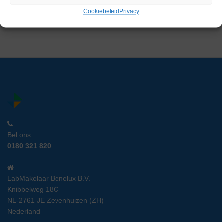
€
849,00
excl. btw
Cookiebeleid
Privacy
Bel ons
0180 321 820
LabMakelaar Benelux B.V.
Knibbelweg 18C
NL-2761 JE Zevenhuizen (ZH)
Nederland