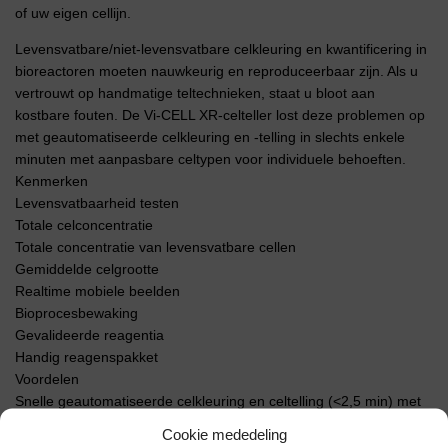
of uw eigen cellijn.
Levensvatbare/niet-levensvatbare celkleuring en kwantificering in
bioreactoren moeten nauwkeurig en reproduceerbaar zijn. Als u
vertrouwt op handmatige teltechnieken, staat u bloot aan
kostbare fouten. De Vi-CELL XR-celteller lost deze problemen op
met geautomatiseerde celkleuring en -telling in slechts enkele
minuten met aanpasbare celtypen voor individuele behoeften.
Kenmerken
Levensvatbaarheid testen
Totale celconcentratie
Totale concentratie van levensvatbare cellen
Gemiddelde celgrootte
Realtime mobiele beelden
Bioprocesbewaking
Gevalideerde reagentia
Handig reagenspakket
Voordelen
Snelle geautomatiseerde celkleuring en celtelling (<2,5 min) met
aanpasbare celtypen
Cookie mededeling
Maakt met vertrouwen een onderscheid tussen levensvatbare en