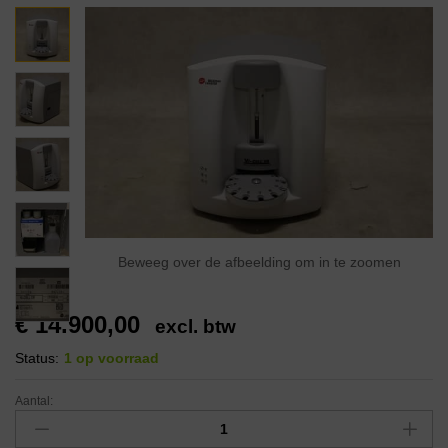
Beweeg over de afbeelding om in te zoomen
€
14.900,00
excl. btw
Status:
1 op voorraad
Aantal: