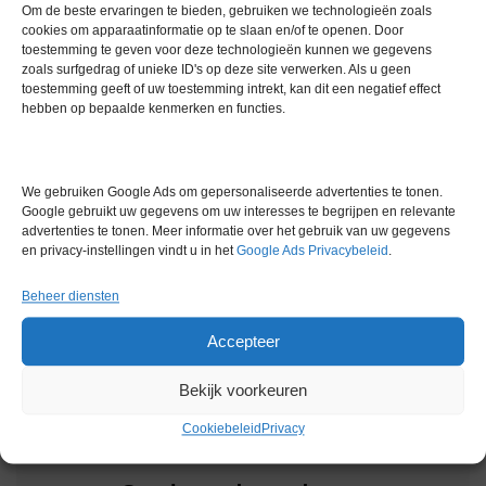
Om de beste ervaringen te bieden, gebruiken we technologieën zoals
niet-levensvatbare cellen in een breed scala aan celtypen
cookies om apparaatinformatie op te slaan en/of te openen. Door
Software met voorgeprogrammeerde celtypen (CHO, gist,
toestemming te geven voor deze technologieën kunnen we gegevens
hybridoma) en de mogelijkheid om een aangepast analysetype te
zoals surfgedrag of unieke ID's op deze site verwerken. Als u geen
toestemming geeft of uw toestemming intrekt, kan dit een negatief effect
ontwerpen voor specifieke cellijnen
hebben op bepaalde kenmerken en functies.
Geautomatiseerd tellen, kleuren en verwijderen van cellen
Operator bias geëlimineerd met geautomatiseerde protocollen
Extra informatie
We gebruiken Google Ads om gepersonaliseerde advertenties te tonen.
Google gebruikt uw gegevens om uw interesses te begrijpen en relevante
advertenties te tonen. Meer informatie over het gebruik van uw gegevens
Gewicht
0,0 kg
en privacy-instellingen vindt u in het
Google Ads Privacybeleid
.
Garantie
6 maanden
Beheer diensten
Conditie
Gebruikt in goede conditie
Accepteer
Bekijk voorkeuren
Cookiebeleid
Privacy