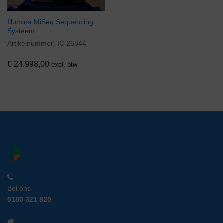
Illumina MiSeq Sequencing
Systeem
Artikelnummer:
IC 26844
€
24.998,00
excl. btw
Bel ons
0180 321 820