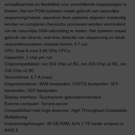
schaalbaarheid en flexibiliteit voor verschillende toepassingen te
bieden. Het Ion PGM-systeem maakt gebruik van natuurlijke
sequencingchemie, waardoor dure optische objecten overbodig
worden en complexe chemische processen worden verminderd
om de natuurlijke DNA-uitbreiding te meten. Het systeem maakt
gebruik van directe, real-time detectie van sequencing en biedt
sequentieresultaten meestal binnen 3-7 uur.
CPU: Dual 6-core 2,66 GHz CPU’s
Capaciteit: 1 chip per run
Chipcompatibiliteit: Ion 314 Chip v2 BC, Ion 316 Chip v2 BC, Ion
318 Chip v2 BC
Stroomlimiet: 6,7 A (max)
Gegevensuitvoer: BAM-bestanden, FASTQ-bestanden, SFF-
bestanden, VCF-bestanden
Display-interface: Touchscreen gebruikersinterface
Externe computer: Torrent-server
Compatibiliteit met hoge doorvoer: High Throughput-Compatible,
Multiplexing
Instrumentgeheugen: 48 GB RAM, Acht 2 TB harde schijven in
RAID 5