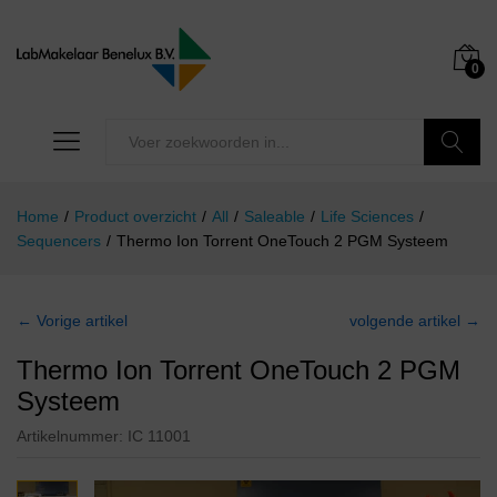
0
Zoeken
Home
/
Product overzicht
/
All
/
Saleable
/
Life Sciences
/
Sequencers
/
Thermo Ion Torrent OneTouch 2 PGM Systeem
← Vorige artikel
volgende artikel →
Thermo Ion Torrent OneTouch 2 PGM
Systeem
Artikelnummer:
IC 11001