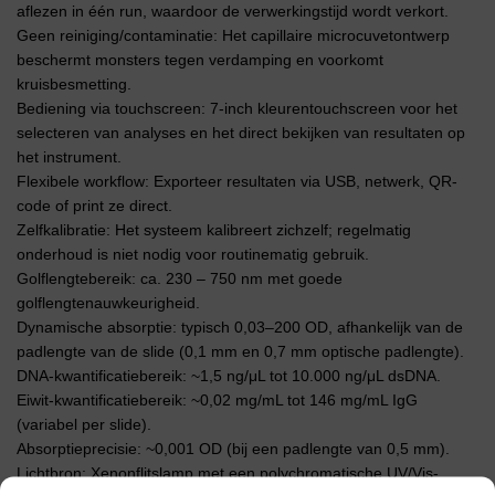
aflezen in één run, waardoor de verwerkingstijd wordt verkort.
Geen reiniging/contaminatie: Het capillaire microcuvetontwerp
beschermt monsters tegen verdamping en voorkomt
kruisbesmetting.
Bediening via touchscreen: 7-inch kleurentouchscreen voor het
selecteren van analyses en het direct bekijken van resultaten op
het instrument.
Flexibele workflow: Exporteer resultaten via USB, netwerk, QR-
code of print ze direct.
Zelfkalibratie: Het systeem kalibreert zichzelf; regelmatig
onderhoud is niet nodig voor routinematig gebruik.
Golflengtebereik: ca. 230 – 750 nm met goede
golflengtenauwkeurigheid.
Dynamische absorptie: typisch 0,03–200 OD, afhankelijk van de
padlengte van de slide (0,1 mm en 0,7 mm optische padlengte).
DNA-kwantificatiebereik: ~1,5 ng/μL tot 10.000 ng/μL dsDNA.
Eiwit-kwantificatiebereik: ~0,02 mg/mL tot 146 mg/mL IgG
(variabel per slide).
Absorptieprecisie: ~0,001 OD (bij een padlengte van 0,5 mm).
Lichtbron: Xenonflitslamp met een polychromatische UV/Vis-