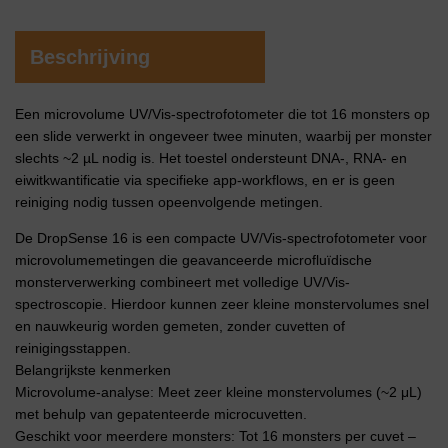
Beschrijving
Een microvolume UV/Vis-spectrofotometer die tot 16 monsters op
een slide verwerkt in ongeveer twee minuten, waarbij per monster
slechts ~2 µL nodig is. Het toestel ondersteunt DNA-, RNA- en
eiwitkwantificatie via specifieke app-workflows, en er is geen
reiniging nodig tussen opeenvolgende metingen.
De DropSense 16 is een compacte UV/Vis-spectrofotometer voor
microvolumemetingen die geavanceerde microfluïdische
monsterverwerking combineert met volledige UV/Vis-
spectroscopie. Hierdoor kunnen zeer kleine monstervolumes snel
en nauwkeurig worden gemeten, zonder cuvetten of
reinigingsstappen.
Belangrijkste kenmerken
Microvolume-analyse: Meet zeer kleine monstervolumes (~2 μL)
met behulp van gepatenteerde microcuvetten.
Geschikt voor meerdere monsters: Tot 16 monsters per cuvet –