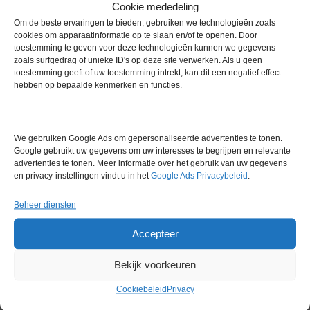
spectrometerdetector.
Cookie mededeling
DropSense-slides: gepatenteerde microfluïdische slides met
Om de beste ervaringen te bieden, gebruiken we technologieën zoals
capillaire kanalen voor het opzuigen en vasthouden van monsters
cookies om apparaatinformatie op te slaan en/of te openen. Door
van ~2 μL.
toestemming te geven voor deze technologieën kunnen we gegevens
zoals surfgedrag of unieke ID's op deze site verwerken. Als u geen
Slide-typen:
toestemming geeft of uw toestemming intrekt, kan dit een negatief effect
Slide-40 configuratie: Enkele microcuvette met een padlengte van
hebben op bepaalde kenmerken en functies.
0,5 mm (tot ~40 OD-bereik).
Slide-200 configuratie: Twee microcuvetten (0,1 mm en 0,7 mm),
hoger OD-bereik (~200 OD).
De DropSense 16 wordt veel gebruikt voor:
We gebruiken Google Ads om gepersonaliseerde advertenties te tonen.
Google gebruikt uw gegevens om uw interesses te begrijpen en relevante
Kwantificering van nucleïnezuren: DNA- en RNA-concentratie en -
advertenties te tonen. Meer informatie over het gebruik van uw gegevens
zuiverheid.
en privacy-instellingen vindt u in het
Google Ads Privacybeleid
.
Eiwitanalyse: Metingen van eiwitconcentratie.
Algemene UV/Vis-spectroscopie: Volledige spectrale analyse van
Beheer diensten
230–750 nm.
Celceldichtheid (OD600) en andere absorptiegebaseerde
Accepteer
analyses (met geschikte software/apps).
Gespecialiseerde analyses met behulp van software-apps (bijv.
Bekijk voorkeuren
gelabelde nucleïnezuren, cDrop-deconvolutie).
Cookiebeleid
Privacy
Praktische voordelen
✔ Zeer laag monsterverbruik: Slechts ~2 μL per meting nodig,