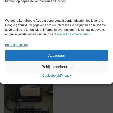
hebben op bepaalde kenmerken en functies.
We gebruiken Google Ads om gepersonaliseerde advertenties te tonen.
Google gebruikt uw gegevens om uw interesses te begrijpen en relevante
advertenties te tonen. Meer informatie over het gebruik van uw gegevens
Gerelateerde producten
en privacy-instellingen vindt u in het
Google Ads Privacybeleid
.
Beheer diensten
Accepteer
Gereserveerd
Bekijk voorkeuren
Cookiebeleid
Privacy