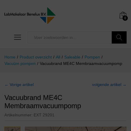
0
Zoeken
Home
/
Product overzicht
/
All
/
Saleable
/
Pompen
/
Vacuüm pompen
/
Vacuubrand ME4C Membraamvacuumpomp
← Vorige artikel
volgende artikel →
Vacuubrand ME4C
Membraamvacuumpomp
Artikelnummer:
EXT 29201