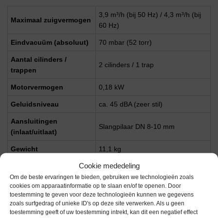
3,9 m³/h (bij 50 Hz) / 4,3 m³/h (bij
Maximaal zuigvermogen
60 Hz)
Eindvacuüm (absoluut)
70 mbar (52 torr)
Aantal cilinders /
2 cilinders / 1 trap
trappen
Motorvermogen
0,18 kW
Geluidsniveau
ca. 45 dBA (zeer stil)
Aansluitingen
Slangpilaar DN 8-10 mm
(inlaat/uitlaat)
Gewicht
11,1 kg
Cookie mededeling
Afmetingen (L x B x H)
254 x 243 x 198 mm
Om de beste ervaringen te bieden, gebruiken we technologieën zoals
cookies om apparaatinformatie op te slaan en/of te openen. Door
toestemming te geven voor deze technologieën kunnen we gegevens
Extra informatie
zoals surfgedrag of unieke ID's op deze site verwerken. Als u geen
toestemming geeft of uw toestemming intrekt, kan dit een negatief effect