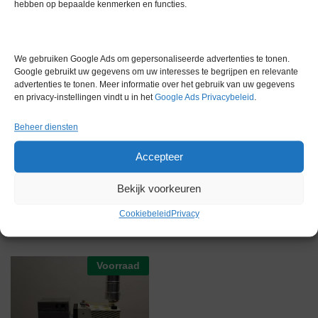
hebben op bepaalde kenmerken en functies.
Gewicht
0,0 kg
Merk
Vacuubrand
We gebruiken Google Ads om gepersonaliseerde advertenties te tonen.
Conditie
Gebruikt
Google gebruikt uw gegevens om uw interesses te begrijpen en relevante
advertenties te tonen. Meer informatie over het gebruik van uw gegevens
Garantie
1 maand
en privacy-instellingen vindt u in het
Google Ads Privacybeleid
.
Beheer diensten
Accepteer
Bekijk voorkeuren
Gerelateerde producten
Cookiebeleid
Privacy
Voorraad