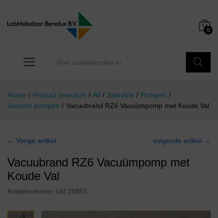
0
Zoeken
Home
/
Product overzicht
/
All
/
Saleable
/
Pompen
/
Vacuüm pompen
/
Vacuubrand RZ6 Vacuümpomp met Koude Val
← Vorige artikel
volgende artikel →
Vacuubrand RZ6 Vacuümpomp met
Koude Val
Artikelnummer:
LM 28853