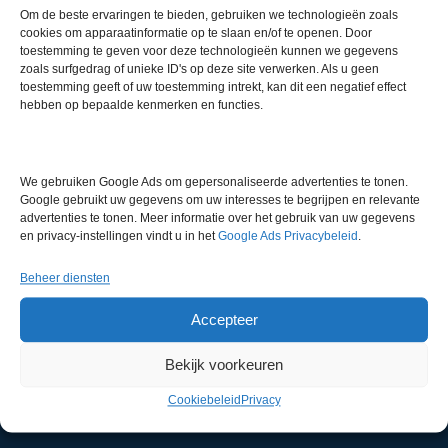
Gerelateerde producten
Om de beste ervaringen te bieden, gebruiken we technologieën zoals
cookies om apparaatinformatie op te slaan en/of te openen. Door
toestemming te geven voor deze technologieën kunnen we gegevens
zoals surfgedrag of unieke ID's op deze site verwerken. Als u geen
toestemming geeft of uw toestemming intrekt, kan dit een negatief effect
hebben op bepaalde kenmerken en functies.
Gereserveerd
We gebruiken Google Ads om gepersonaliseerde advertenties te tonen.
Google gebruikt uw gegevens om uw interesses te begrijpen en relevante
advertenties te tonen. Meer informatie over het gebruik van uw gegevens
Vacuubrand RC6 Chemie-
en privacy-instellingen vindt u in het
Google Ads Privacybeleid
.
Hybride Vacuümpomp met
DCP3000 Vacuümmeter
Beheer diensten
Artikelnummer:
RBN 21620
Accepteer
Gereserveerd
Bekijk voorkeuren
Cookiebeleid
Privacy