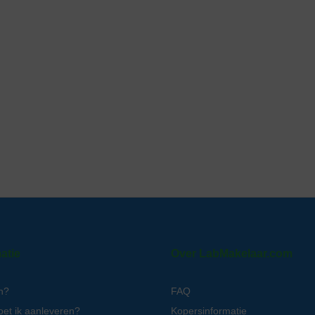
atie
Over LabMakelaar.com
n?
FAQ
oet ik aanleveren?
Kopersinformatie