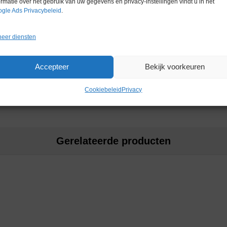
ormatie over het gebruik van uw gegevens en privacy-instellingen vindt u in het
gle Ads Privacybeleid
.
ticaal transport kan plaatsvinden
eer diensten
Accepteer
Bekijk voorkeuren
21/03/Classic-Pro-ML-V1.pdf
Cookiebeleid
Privacy
Gerelateerde producten