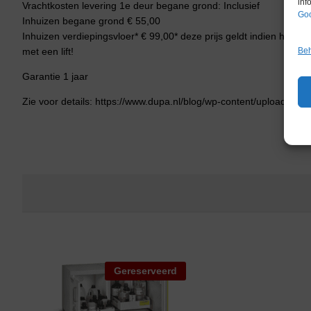
inf
Vrachtkosten levering 1e deur begane grond: Inclusief
Goo
Inhuizen begane grond € 55,00
Inhuizen verdiepingsvloer* € 99,00* deze prijs geldt indien het ver
Beh
met een lift!
Garantie 1 jaar
Zie voor details: https://www.dupa.nl/blog/wp-content/uploads/20
Gereserveerd