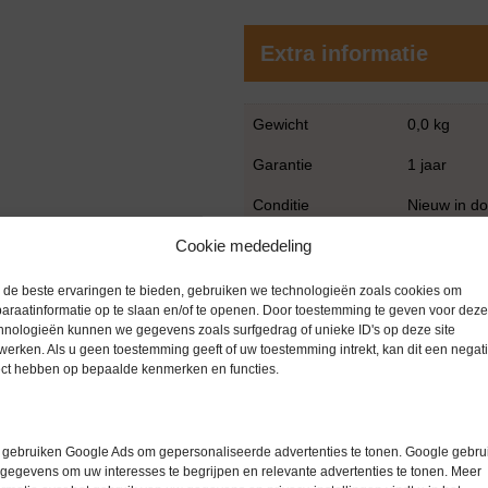
Extra informatie
Gewicht
0,0 kg
Garantie
1 jaar
Conditie
Nieuw in d
g van gevaarlijke stoffen, volgens
Cookie mededeling
de beste ervaringen te bieden, gebruiken we technologieën zoals cookies om
ek, die ervoor zorgt dat de deur
araatinformatie op te slaan en/of te openen. Door toestemming te geven voor deze
en staan
hnologieën kunnen we gegevens zoals surfgedrag of unieke ID's op deze site
werken. Als u geen toestemming geeft of uw toestemming intrekt, kan dit een negati
ect hebben op bepaalde kenmerken en functies.
uchtingsopeningen op bovenzijde
gebruiken Google Ads om gepersonaliseerde advertenties te tonen. Google gebrui
gegevens om uw interesses te begrijpen en relevante advertenties te tonen. Meer