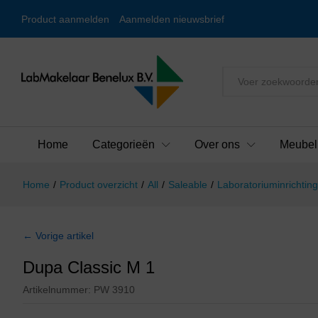
Product aanmelden
Aanmelden nieuwsbrief
Alles
Home
Categorieën
Over ons
Meubel
Home
/
Product overzicht
/
All
/
Saleable
/
Laboratoriuminrichting
← Vorige artikel
Dupa Classic M 1
Artikelnummer:
PW 3910