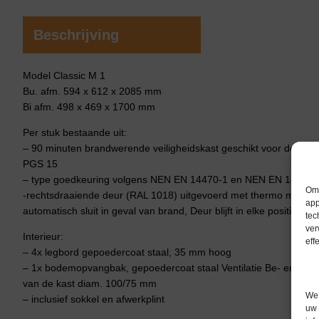
Beschrijving
Model Classic M 1
Bu. afm. 594 x 612 x 2085 mm
Bi afm. 498 x 469 x 1700 mm
Per stuk bestaande uit:
– 90 minuten brandwerende veiligheidskast geschikt voor de opsla
PGS 15
– type goedkeuring volgens NEN EN 14470-1 en NEN EN 14727
Om 
-rechtsdraaiende deur (RAL 1018) uitgevoerd met thermo mechani
app
automatisch sluit in geval van brand, Deur blijft in elke positie op
tec
ver
Interieur:
eff
– 4x legbord gepoedercoat staal, 35 mm hoog
– 1x bodemopvangbak, gepoedercoat staal Ventilatie Be- en ontl
van de kast diam. 100/75 mm
We 
– inclusief sokkel en afwerkplint
uw 