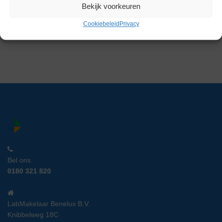
Magneetroerder
Bekijk voorkeuren
Artikelnummer:
RBN 22737
Cookiebeleid
Privacy
Gereserveerd
Bel ons
0180 321 820
LabMakelaar Benelux B.V.
Knibbelweg 18C