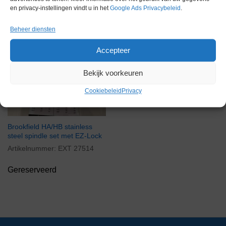
en privacy-instellingen vindt u in het
Google Ads Privacybeleid
.
Beheer diensten
Accepteer
Bekijk voorkeuren
Cookiebeleid
Privacy
Brookfield HA/HB stainless
steel spindle set met EZ-Lock
Artikelnummer:
EXT 27514
Gereserveerd