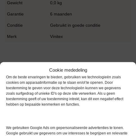
Gewicht
0,0 kg
Garantie
6 maanden
Conditie
Gebruikt in goede conditie
Merk
Vinitex
Cookie mededeling
Om de beste ervaringen te bieden, gebruiken we technologieën zoals
Gerelateerde producten
cookies om apparaatinformatie op te slaan en/of te openen. Door
toestemming te geven voor deze technologieën kunnen we gegevens
zoals surfgedrag of unieke ID's op deze site verwerken. Als u geen
toestemming geeft of uw toestemming intrekt, kan dit een negatief effect
hebben op bepaalde kenmerken en functies.
Gereserveerd
We gebruiken Google Ads om gepersonaliseerde advertenties te tonen.
Google gebruikt uw gegevens om uw interesses te begrijpen en relevante