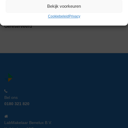
Bekijk voorkeuren
Wesemann Lade Kast
Artikelnummer:
IC 14388
Cookiebeleid
Privacy
Gereserveerd
Bel ons
0180 321 820
LabMakelaar Benelux B.V.