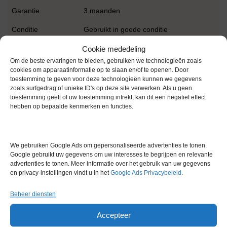
Garantie
3 maanden
Conditie
Gebruikt in goede conditie
Merk
Vinitex
Cookie mededeling
Om de beste ervaringen te bieden, gebruiken we technologieën zoals
cookies om apparaatinformatie op te slaan en/of te openen. Door
toestemming te geven voor deze technologieën kunnen we gegevens
zoals surfgedrag of unieke ID's op deze site verwerken. Als u geen
toestemming geeft of uw toestemming intrekt, kan dit een negatief effect
hebben op bepaalde kenmerken en functies.
Gerelateerde producten
We gebruiken Google Ads om gepersonaliseerde advertenties te tonen.
Google gebruikt uw gegevens om uw interesses te begrijpen en relevante
advertenties te tonen. Meer informatie over het gebruik van uw gegevens
Gereserveerd
en privacy-instellingen vindt u in het
Google Ads Privacybeleid
.
Beheer diensten
Accepteer