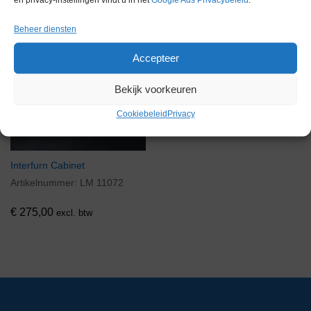
en privacy-instellingen vindt u in het
Google Ads Privacybeleid
.
Beheer diensten
Accepteer
Bekijk voorkeuren
Cookiebeleid
Privacy
Interfurn Cabinet
Artikelnummer:
LM 11072
€
275,00
excl. btw