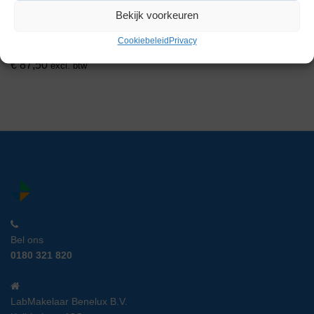
Bekijk voorkeuren
Vinitex Spoelkast
Artikelnummer:
LM 17038
Cookiebeleid
Privacy
€
87,50
excl. btw
Bel ons
0180 321 820
LabMakelaar Benelux B.V.