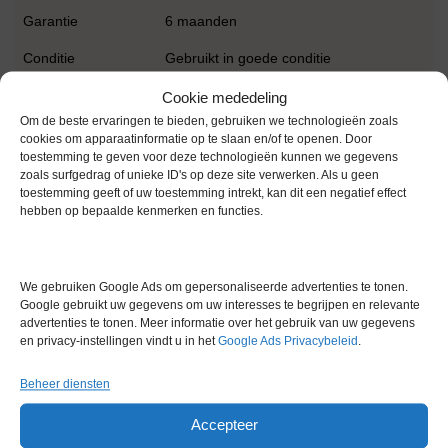
Garantie
6 maanden
Conditie
Gebruikt in goede conditie
Merk
Vinitex
Cookie mededeling
Om de beste ervaringen te bieden, gebruiken we technologieën zoals
cookies om apparaatinformatie op te slaan en/of te openen. Door
toestemming te geven voor deze technologieën kunnen we gegevens
zoals surfgedrag of unieke ID's op deze site verwerken. Als u geen
toestemming geeft of uw toestemming intrekt, kan dit een negatief effect
hebben op bepaalde kenmerken en functies.
Gerelateerde producten
We gebruiken Google Ads om gepersonaliseerde advertenties te tonen.
Google gebruikt uw gegevens om uw interesses te begrijpen en relevante
advertenties te tonen. Meer informatie over het gebruik van uw gegevens
Voorraad
en privacy-instellingen vindt u in het
Google Ads Privacybeleid
.
Beheer diensten
Accepteer