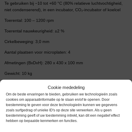
Te gebruiken bij −10 tot +60 °C (80% relatieve luchtvochtigheid,
niet condenserend), in een incubator, CO₂-incubator of koelcel
Toerental: 100 – 1200 rpm
Toerental nauwkeurigheid: ±2 %
Cirkelbeweging: 3,0 mm
Aantal plaatsen voor microplaten: 4
Afmetingen (BxDxH): 280 x 430 x 100 mm
Gewicht: 10 kg
Cookie mededeling
Extra informatie
Om de beste ervaringen te bieden, gebruiken we technologieën zoals
cookies om apparaatinformatie op te slaan en/of te openen. Door
toestemming te geven voor deze technologieën kunnen we gegevens
Gewicht
0,0 kg
zoals surfgedrag of unieke ID's op deze site verwerken. Als u geen
toestemming geeft of uw toestemming intrekt, kan dit een negatief effect
Garantie
6 maanden
hebben op bepaalde kenmerken en functies.
Conditie
Gebruikt in goede conditie