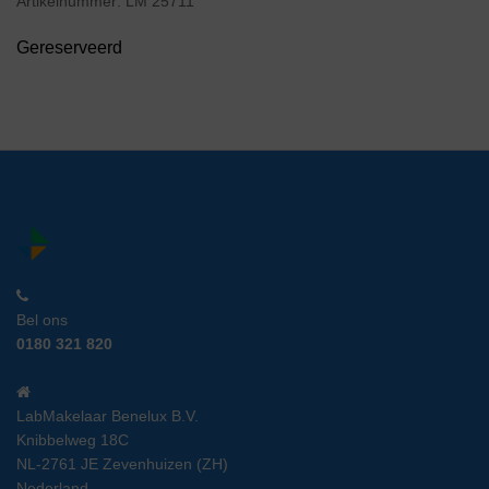
Artikelnummer:
LM 25711
Gereserveerd
Bel ons
0180 321 820
LabMakelaar Benelux B.V.
Knibbelweg 18C
NL-2761 JE Zevenhuizen (ZH)
Nederland