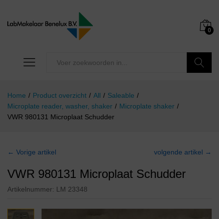
0
Zoeken
Home
/
Product overzicht
/
All
/
Saleable
/
Microplate reader, washer, shaker
/
Microplate shaker
/
VWR 980131 Microplaat Schudder
← Vorige artikel
volgende artikel →
VWR 980131 Microplaat Schudder
Artikelnummer:
LM 23348