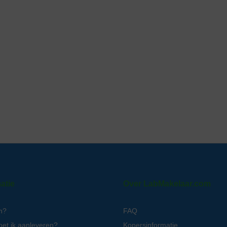
atie
Over LabMakelaar.com
n?
FAQ
oet ik aanleveren?
Kopersinformatie