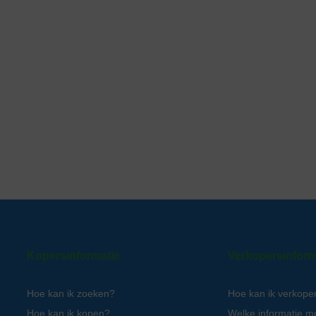
Kopersinformatie
Verkopersinform
Hoe kan ik zoeken?
Hoe kan ik verkope
Hoe kan ik kopen?
Welke informatie m