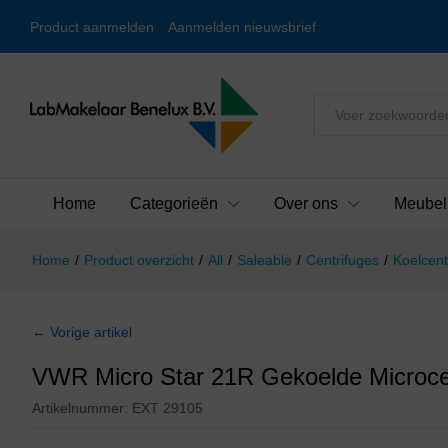
Product aanmelden
Aanmelden nieuwsbrief
Alles
Home
Categorieën
Over ons
Meubel
Home
/
Product overzicht
/
All
/
Saleable
/
Centrifuges
/
Koelcent
← Vorige artikel
VWR Micro Star 21R Gekoelde Microce
Artikelnummer:
EXT 29105