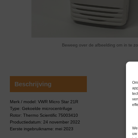
Beweeg over de afbeelding om in te 
Om 
Beschrijving
app
tec
ver
Merk / model: VWR Micro Star 21R
eff
Type: Gekoelde microcentrifuge
Rotor: Thermo Scientific 75003410
Productiedatum: 24 november 2022
We 
Eerste ingebruikname: mei 2023
uw 