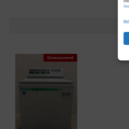
inf
Goo
Beh
Gereserveerd