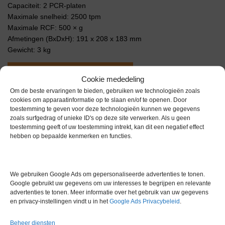
Capaciteit: 2 PCR-platen
Maximale snelheid: 2500 tpm
Maximale RCF: 500 × g
Afmetingen (BxDxH): 191 x 208 x 183 mm
Gewicht: 3 kg
Extra informatie
Cookie mededeling
Om de beste ervaringen te bieden, gebruiken we technologieën zoals
cookies om apparaatinformatie op te slaan en/of te openen. Door
Gewicht
0,0 kg
toestemming te geven voor deze technologieën kunnen we gegevens
zoals surfgedrag of unieke ID's op deze site verwerken. Als u geen
toestemming geeft of uw toestemming intrekt, kan dit een negatief effect
hebben op bepaalde kenmerken en functies.
We gebruiken Google Ads om gepersonaliseerde advertenties te tonen.
Gerelateerde producten
Google gebruikt uw gegevens om uw interesses te begrijpen en relevante
advertenties te tonen. Meer informatie over het gebruik van uw gegevens
en privacy-instellingen vindt u in het
Google Ads Privacybeleid
.
Beheer diensten