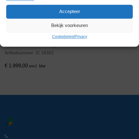
Voorraad
Accepteer
Bekijk voorkeuren
Cookiebeleid
Privacy
Eppendorf 5424 Centrifuge
Artikelnummer:
IC 16302
€
1.999,00
excl. btw