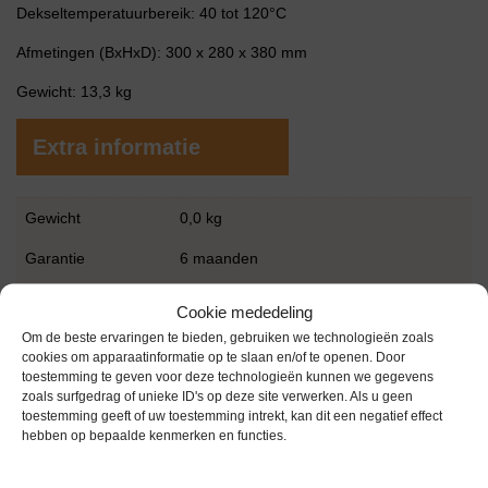
Dekseltemperatuurbereik: 40 tot 120°C
Afmetingen (BxHxD): 300 x 280 x 380 mm
Gewicht: 13,3 kg
Extra informatie
Gewicht
0,0 kg
Garantie
6 maanden
Conditie
Gebruikt in goede conditie
Cookie mededeling
Merk
VWR
Om de beste ervaringen te bieden, gebruiken we technologieën zoals
cookies om apparaatinformatie op te slaan en/of te openen. Door
toestemming te geven voor deze technologieën kunnen we gegevens
zoals surfgedrag of unieke ID's op deze site verwerken. Als u geen
toestemming geeft of uw toestemming intrekt, kan dit een negatief effect
hebben op bepaalde kenmerken en functies.