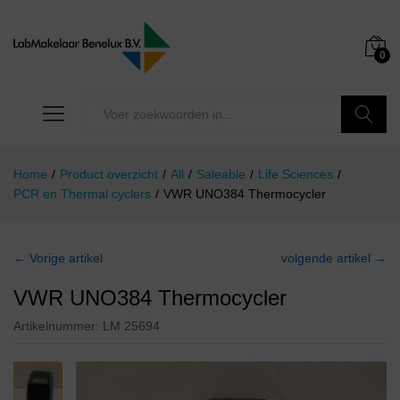
0
Zoeken
Home
/
Product overzicht
/
All
/
Saleable
/
Life Sciences
/
PCR en Thermal cyclers
/
VWR UNO384 Thermocycler
← Vorige artikel
volgende artikel →
VWR UNO384 Thermocycler
Artikelnummer:
LM 25694