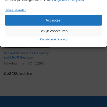
en privacy-instellingen vindt u in het
Google Ads Privacybeleid
.
Beheer diensten
Via bemiddeling
Accepteer
Bekijk voorkeuren
Cookiebeleid
Privacy
Applied Biosystems GeneAmp
9600 PCR Systeem
Artikelnummer:
SCT 12963
€
507,00
excl. btw