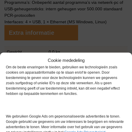
Programma’s: Onbeperkt aantal programma’s via netwerk-pc of
USB-geheugensticks: intern geheugen voor 500.000 standaard
PCR-protocollen
Interfaces: 4 × USB, 1 × Ethernet (MS Windows, Linux)
Extra informatie
Gewicht
0,0 kg
Cookie mededeling
Garantie
6 maanden
Om de beste ervaringen te bieden, gebruiken we technologieën zoals
cookies om apparaatinformatie op te slaan en/of te openen. Door
Conditie
Gebruikt in goede conditie
toestemming te geven voor deze technologieën kunnen we gegevens
zoals surfgedrag of unieke ID's op deze site verwerken. Als u geen
Merk
VWR
toestemming geeft of uw toestemming intrekt, kan dit een negatief effect
hebben op bepaalde kenmerken en functies.
We gebruiken Google Ads om gepersonaliseerde advertenties te tonen.
Google gebruikt uw gegevens om uw interesses te begrijpen en relevante
advertenties te tonen. Meer informatie over het gebruik van uw gegevens
Gerelateerde producten