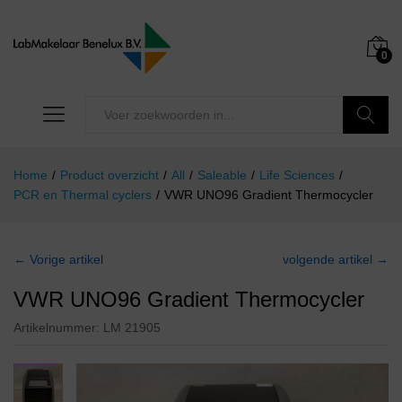
0
Zoeken
Home
/
Product overzicht
/
All
/
Saleable
/
Life Sciences
/
PCR en Thermal cyclers
/
VWR UNO96 Gradient Thermocycler
← Vorige artikel
volgende artikel →
VWR UNO96 Gradient Thermocycler
Artikelnummer:
LM 21905